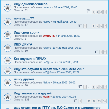
Ищу одноклассников
Последнее сообщение
butters
«
18 июн 2009, 10:46
Ответы:
31
1
2
3
4
почему.....??
Последнее сообщение
Native
«
03 май 2008, 09:40
Ответы:
67
1
4
5
6
7
…
Ищу свои корни
Последнее сообщение
DmitryTS
«
14 апр 2008, 15:59
Ответы:
7
ИЩУ ДРУГА
Последнее сообщение
rewers_13
«
21 мар 2008, 00:23
Ответы:
10
1
2
Кто служил в ПЕЧАХ
Последнее сообщение
-=Z@S=-
«
27 янв 2008, 22:39
Ищу кто служил в Песах зима 2006 лето 2007
Последнее сообщение
-=Z@S=-
«
27 янв 2008, 22:27
ишчу друзеи
Последнее сообщение
Nekto
«
30 ноя 2007, 20:02
Ответы:
60
1
4
5
6
7
…
Ищу знакомых и друзей
Последнее сообщение
Maus
«
23 фев 2007, 00:03
Ответы:
133
1
11
12
13
14
…
ищу студентов из ГГТУ им. П.О.Сухого и медицинского