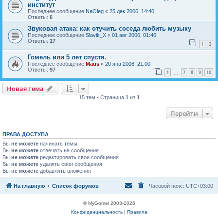
институт
Последнее сообщение
NeOleg
«
25 дек 2006, 14:40
Ответы:
6
Звуковая атака: как отучить соседа любить музыку
Последнее сообщение
Slavik_X
«
01 авг 2006, 01:46
Ответы:
17
1
2
Гомель или 5 лет спустя.
Последнее сообщение
Maus
«
20 янв 2006, 21:00
Ответы:
97
1
7
8
9
10
…
Новая тема
Н
о
в
а
я
т
е
м
а
15 тем • Страница
1
из
1
Перейти
ПРАВА ДОСТУПА
Вы
не можете
начинать темы
Вы
не можете
отвечать на сообщения
Вы
не можете
редактировать свои сообщения
Вы
не можете
удалять свои сообщения
Вы
не можете
добавлять вложения
На главную
Список форумов
Часовой пояс:
UTC+03:00
© MyGomel 2003-2026
Конфиденциальность
|
Правила