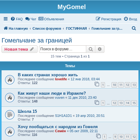
MyGomel
Регистрация
FAQ
Чат
Объявления
Р
е
г
и
с
т
р
а
ц
и
я
Вход
П
На главную
Список форумов
ГОСТИННАЯ
Гомельчане за границей
о
Гомельчане за границей
и
Новая тема
Поиск
Расширенный пои
Н
о
в
а
я
т
е
м
а
с
15 тем • Страница
1
из
1
к
Темы
В каких странах хорошо жить
Последнее сообщение
lovelife
«
12 янв 2018, 03:44
Ответы:
122
1
10
11
12
13
…
Как живут наши люди в Израиле?
Последнее сообщение
vuven
«
11 дек 2010, 23:40
Ответы:
148
1
12
13
14
15
…
Школа 15
Последнее сообщение
S1H1A1D1
«
19 апр 2010, 20:51
Ответы:
7
Хочу пообщаться с народом из Гомеля
Последнее сообщение
Семён
«
05 окт 2009, 22:11
Ответы:
116
1
9
10
11
12
…