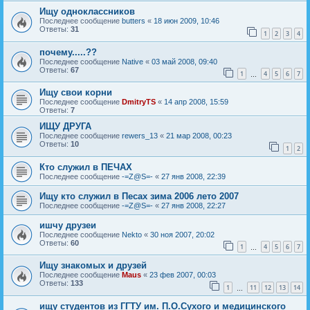
Ищу одноклассников
Последнее сообщение
butters
«
18 июн 2009, 10:46
Ответы:
31
1
2
3
4
почему.....??
Последнее сообщение
Native
«
03 май 2008, 09:40
Ответы:
67
1
4
5
6
7
…
Ищу свои корни
Последнее сообщение
DmitryTS
«
14 апр 2008, 15:59
Ответы:
7
ИЩУ ДРУГА
Последнее сообщение
rewers_13
«
21 мар 2008, 00:23
Ответы:
10
1
2
Кто служил в ПЕЧАХ
Последнее сообщение
-=Z@S=-
«
27 янв 2008, 22:39
Ищу кто служил в Песах зима 2006 лето 2007
Последнее сообщение
-=Z@S=-
«
27 янв 2008, 22:27
ишчу друзеи
Последнее сообщение
Nekto
«
30 ноя 2007, 20:02
Ответы:
60
1
4
5
6
7
…
Ищу знакомых и друзей
Последнее сообщение
Maus
«
23 фев 2007, 00:03
Ответы:
133
1
11
12
13
14
…
ищу студентов из ГГТУ им. П.О.Сухого и медицинского