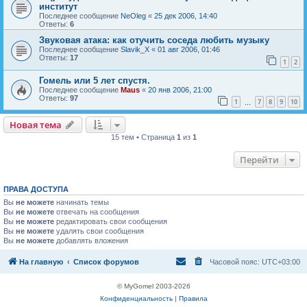
институт
Последнее сообщение
NeOleg
«
25 дек 2006, 14:40
Ответы:
6
Звуковая атака: как отучить соседа любить музыку
Последнее сообщение
Slavik_X
«
01 авг 2006, 01:46
Ответы:
17
1
2
Гомель или 5 лет спустя.
Последнее сообщение
Maus
«
20 янв 2006, 21:00
Ответы:
97
1
7
8
9
10
…
Новая тема
Н
о
в
а
я
т
е
м
а
15 тем • Страница
1
из
1
Перейти
ПРАВА ДОСТУПА
Вы
не можете
начинать темы
Вы
не можете
отвечать на сообщения
Вы
не можете
редактировать свои сообщения
Вы
не можете
удалять свои сообщения
Вы
не можете
добавлять вложения
На главную
Список форумов
Часовой пояс:
UTC+03:00
© MyGomel 2003-2026
Конфиденциальность
|
Правила