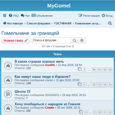
MyGomel
Регистрация
FAQ
Чат
Объявления
Р
е
г
и
с
т
р
а
ц
и
я
Вход
П
На главную
Список форумов
ГОСТИННАЯ
Гомельчане за границей
о
Гомельчане за границей
и
Новая тема
Поиск
Расширенный пои
Н
о
в
а
я
т
е
м
а
с
15 тем • Страница
1
из
1
к
Темы
В каких странах хорошо жить
Последнее сообщение
lovelife
«
12 янв 2018, 03:44
Ответы:
122
1
10
11
12
13
…
Как живут наши люди в Израиле?
Последнее сообщение
vuven
«
11 дек 2010, 23:40
Ответы:
148
1
12
13
14
15
…
Школа 15
Последнее сообщение
S1H1A1D1
«
19 апр 2010, 20:51
Ответы:
7
Хочу пообщаться с народом из Гомеля
Последнее сообщение
Семён
«
05 окт 2009, 22:11
Ответы:
116
1
9
10
11
12
…