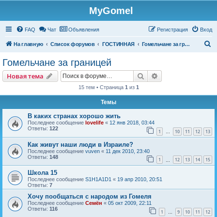
MyGomel
Регистрация
FAQ
Чат
Объявления
Р
е
г
и
с
т
р
а
ц
и
я
Вход
П
На главную
Список форумов
ГОСТИННАЯ
Гомельчане за границей
о
Гомельчане за границей
и
Новая тема
Поиск
Расширенный пои
Н
о
в
а
я
т
е
м
а
с
15 тем • Страница
1
из
1
к
Темы
В каких странах хорошо жить
Последнее сообщение
lovelife
«
12 янв 2018, 03:44
Ответы:
122
1
10
11
12
13
…
Как живут наши люди в Израиле?
Последнее сообщение
vuven
«
11 дек 2010, 23:40
Ответы:
148
1
12
13
14
15
…
Школа 15
Последнее сообщение
S1H1A1D1
«
19 апр 2010, 20:51
Ответы:
7
Хочу пообщаться с народом из Гомеля
Последнее сообщение
Семён
«
05 окт 2009, 22:11
Ответы:
116
1
9
10
11
12
…