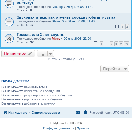
институт
Последнее сообщение
NeOleg
«
25 дек 2006, 14:40
Ответы:
6
Звуковая атака: как отучить соседа любить музыку
Последнее сообщение
Slavik_X
«
01 авг 2006, 01:46
Ответы:
17
1
2
Гомель или 5 лет спустя.
Последнее сообщение
Maus
«
20 янв 2006, 21:00
Ответы:
97
1
7
8
9
10
…
Новая тема
Н
о
в
а
я
т
е
м
а
15 тем • Страница
1
из
1
Перейти
ПРАВА ДОСТУПА
Вы
не можете
начинать темы
Вы
не можете
отвечать на сообщения
Вы
не можете
редактировать свои сообщения
Вы
не можете
удалять свои сообщения
Вы
не можете
добавлять вложения
На главную
Список форумов
Часовой пояс:
UTC+03:00
© MyGomel 2003-2026
Конфиденциальность
|
Правила