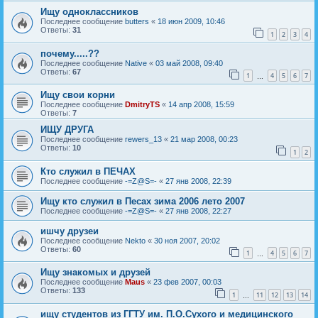
Ищу одноклассников
Последнее сообщение
butters
«
18 июн 2009, 10:46
Ответы:
31
1
2
3
4
почему.....??
Последнее сообщение
Native
«
03 май 2008, 09:40
Ответы:
67
1
4
5
6
7
…
Ищу свои корни
Последнее сообщение
DmitryTS
«
14 апр 2008, 15:59
Ответы:
7
ИЩУ ДРУГА
Последнее сообщение
rewers_13
«
21 мар 2008, 00:23
Ответы:
10
1
2
Кто служил в ПЕЧАХ
Последнее сообщение
-=Z@S=-
«
27 янв 2008, 22:39
Ищу кто служил в Песах зима 2006 лето 2007
Последнее сообщение
-=Z@S=-
«
27 янв 2008, 22:27
ишчу друзеи
Последнее сообщение
Nekto
«
30 ноя 2007, 20:02
Ответы:
60
1
4
5
6
7
…
Ищу знакомых и друзей
Последнее сообщение
Maus
«
23 фев 2007, 00:03
Ответы:
133
1
11
12
13
14
…
ищу студентов из ГГТУ им. П.О.Сухого и медицинского