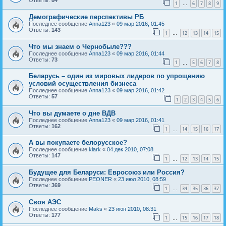
Ответы:
84
1
6
7
8
9
…
Демографические перспективы РБ
Последнее сообщение
Anna123
«
09 мар 2016, 01:45
Ответы:
143
1
12
13
14
15
…
Что мы знаем о Чернобыле???
Последнее сообщение
Anna123
«
09 мар 2016, 01:44
Ответы:
73
1
5
6
7
8
…
Беларусь – один из мировых лидеров по упрощению
условий осуществления бизнеса
Последнее сообщение
Anna123
«
09 мар 2016, 01:42
Ответы:
57
1
2
3
4
5
6
Что вы думаете о дне ВДВ
Последнее сообщение
Anna123
«
09 мар 2016, 01:41
Ответы:
162
1
14
15
16
17
…
А вы покупаете белорусское?
Последнее сообщение
klark
«
04 дек 2010, 07:08
Ответы:
147
1
12
13
14
15
…
Будущее для Беларуси: Евросоюз или Россия?
Последнее сообщение
PEONER
«
23 июл 2010, 08:59
Ответы:
369
1
34
35
36
37
…
Своя АЭС
Последнее сообщение
Maks
«
23 июн 2010, 08:31
Ответы:
177
1
15
16
17
18
…