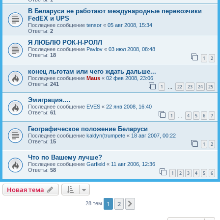
В Беларуси не работают международные перевозчики
FedEX и UPS
Последнее сообщение
tensor
«
05 авг 2008, 15:34
Ответы:
2
Я ЛЮБЛЮ РОК-Н-РОЛЛ
Последнее сообщение
Pavlov
«
03 июл 2008, 08:48
Ответы:
18
1
2
конец льготам или чего ждать дальше...
Последнее сообщение
Maus
«
02 фев 2008, 23:06
Ответы:
241
1
22
23
24
25
…
Эмиграция....
Последнее сообщение
EVES
«
22 янв 2008, 16:40
Ответы:
61
1
4
5
6
7
…
Географическое положение Беларуси
Последнее сообщение
kaldyn(trumpete
«
18 авг 2007, 00:22
Ответы:
15
1
2
Что по Вашему лучше?
Последнее сообщение
Garfield
«
11 авг 2006, 12:36
Ответы:
58
1
2
3
4
5
6
Новая тема
Н
о
в
а
я
т
е
м
а
1
2
След.
28 тем