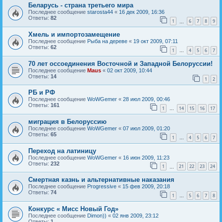
Беларусь - страна третьего мира
Последнее сообщение
starosta44
«
16 дек 2009, 16:36
Ответы:
82
1
6
7
8
9
…
Хмель и импортозамещение
Последнее сообщение
Рыба на дереве
«
19 окт 2009, 07:11
Ответы:
62
1
4
5
6
7
…
70 лет оссоединения Восточной и Западной Белоруссии!
Последнее сообщение
Maus
«
02 окт 2009, 10:44
Ответы:
14
1
2
РБ и РФ
Последнее сообщение
WoWGemer
«
28 июл 2009, 00:46
Ответы:
161
1
14
15
16
17
…
миграция в Белоруссию
Последнее сообщение
WoWGemer
«
07 июл 2009, 01:20
Ответы:
65
1
4
5
6
7
…
Переход на латиницу
Последнее сообщение
WoWGemer
«
16 июн 2009, 11:23
Ответы:
232
1
21
22
23
24
…
Смертная казнь и альтернативные наказания
Последнее сообщение
Progressive
«
15 фев 2009, 20:18
Ответы:
74
1
5
6
7
8
…
Конкурс « Мисс Новый Год»
Последнее сообщение
Dimon))
«
02 янв 2009, 23:12
Ответы:
1