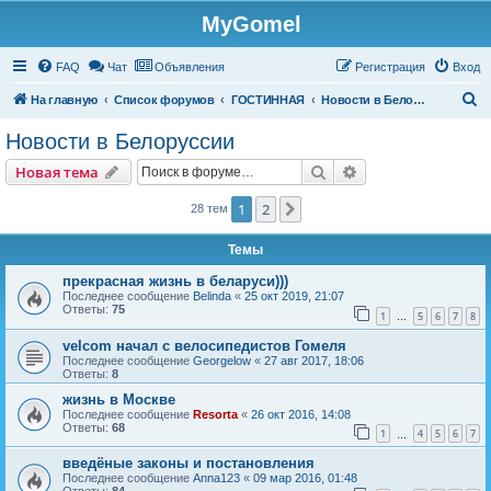
MyGomel
Регистрация
FAQ
Чат
Объявления
Р
е
г
и
с
т
р
а
ц
и
я
Вход
П
На главную
Список форумов
ГОСТИННАЯ
Новости в Белоруссии
о
Новости в Белоруссии
и
Новая тема
Поиск
Расширенный пои
Н
о
в
а
я
т
е
м
а
с
к
1
2
След.
28 тем
Темы
прекрасная жизнь в беларуси)))
Последнее сообщение
Belinda
«
25 окт 2019, 21:07
Ответы:
75
1
5
6
7
8
…
velcom начал с велосипедистов Гомеля
Последнее сообщение
Georgelow
«
27 авг 2017, 18:06
Ответы:
8
жизнь в Москве
Последнее сообщение
Resorta
«
26 окт 2016, 14:08
Ответы:
68
1
4
5
6
7
…
введёные законы и постановления
Последнее сообщение
Anna123
«
09 мар 2016, 01:48