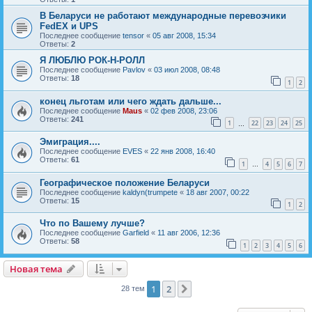
В Беларуси не работают международные перевозчики
FedEX и UPS
Последнее сообщение
tensor
«
05 авг 2008, 15:34
Ответы:
2
Я ЛЮБЛЮ РОК-Н-РОЛЛ
Последнее сообщение
Pavlov
«
03 июл 2008, 08:48
Ответы:
18
1
2
конец льготам или чего ждать дальше...
Последнее сообщение
Maus
«
02 фев 2008, 23:06
Ответы:
241
1
22
23
24
25
…
Эмиграция....
Последнее сообщение
EVES
«
22 янв 2008, 16:40
Ответы:
61
1
4
5
6
7
…
Географическое положение Беларуси
Последнее сообщение
kaldyn(trumpete
«
18 авг 2007, 00:22
Ответы:
15
1
2
Что по Вашему лучше?
Последнее сообщение
Garfield
«
11 авг 2006, 12:36
Ответы:
58
1
2
3
4
5
6
Новая тема
Н
о
в
а
я
т
е
м
а
1
2
След.
28 тем