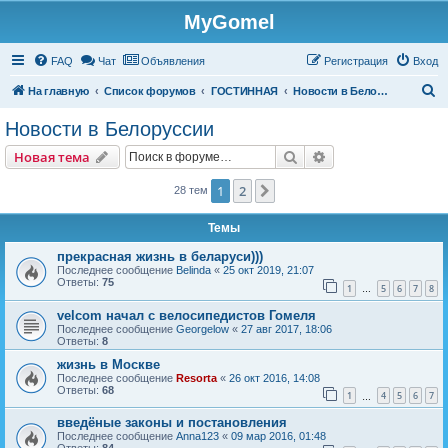
MyGomel
Регистрация
FAQ
Чат
Объявления
Р
е
г
и
с
т
р
а
ц
и
я
Вход
П
На главную
Список форумов
ГОСТИННАЯ
Новости в Белоруссии
о
Новости в Белоруссии
и
Новая тема
Поиск
Расширенный пои
Н
о
в
а
я
т
е
м
а
с
к
1
2
След.
28 тем
Темы
прекрасная жизнь в беларуси)))
Последнее сообщение
Belinda
«
25 окт 2019, 21:07
Ответы:
75
1
5
6
7
8
…
velcom начал с велосипедистов Гомеля
Последнее сообщение
Georgelow
«
27 авг 2017, 18:06
Ответы:
8
жизнь в Москве
Последнее сообщение
Resorta
«
26 окт 2016, 14:08
Ответы:
68
1
4
5
6
7
…
введёные законы и постановления
Последнее сообщение
Anna123
«
09 мар 2016, 01:48