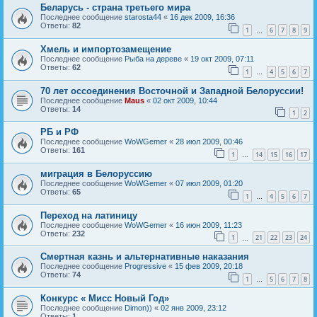
Беларусь - страна третьего мира
Последнее сообщение
starosta44
«
16 дек 2009, 16:36
Ответы:
82
1
6
7
8
9
…
Хмель и импортозамещение
Последнее сообщение
Рыба на дереве
«
19 окт 2009, 07:11
Ответы:
62
1
4
5
6
7
…
70 лет оссоединения Восточной и Западной Белоруссии!
Последнее сообщение
Maus
«
02 окт 2009, 10:44
Ответы:
14
1
2
РБ и РФ
Последнее сообщение
WoWGemer
«
28 июл 2009, 00:46
Ответы:
161
1
14
15
16
17
…
миграция в Белоруссию
Последнее сообщение
WoWGemer
«
07 июл 2009, 01:20
Ответы:
65
1
4
5
6
7
…
Переход на латиницу
Последнее сообщение
WoWGemer
«
16 июн 2009, 11:23
Ответы:
232
1
21
22
23
24
…
Смертная казнь и альтернативные наказания
Последнее сообщение
Progressive
«
15 фев 2009, 20:18
Ответы:
74
1
5
6
7
8
…
Конкурс « Мисс Новый Год»
Последнее сообщение
Dimon))
«
02 янв 2009, 23:12
Ответы:
1