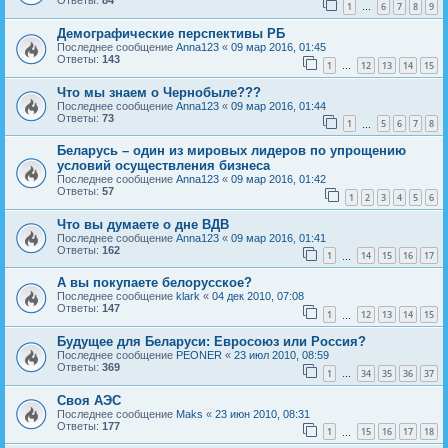
Ответы:
84
1
6
7
8
9
…
Демографические перспективы РБ
Последнее сообщение
Anna123
«
09 мар 2016, 01:45
Ответы:
143
1
12
13
14
15
…
Что мы знаем о Чернобыле???
Последнее сообщение
Anna123
«
09 мар 2016, 01:44
Ответы:
73
1
5
6
7
8
…
Беларусь – один из мировых лидеров по упрощению
условий осуществления бизнеса
Последнее сообщение
Anna123
«
09 мар 2016, 01:42
Ответы:
57
1
2
3
4
5
6
Что вы думаете о дне ВДВ
Последнее сообщение
Anna123
«
09 мар 2016, 01:41
Ответы:
162
1
14
15
16
17
…
А вы покупаете белорусское?
Последнее сообщение
klark
«
04 дек 2010, 07:08
Ответы:
147
1
12
13
14
15
…
Будущее для Беларуси: Евросоюз или Россия?
Последнее сообщение
PEONER
«
23 июл 2010, 08:59
Ответы:
369
1
34
35
36
37
…
Своя АЭС
Последнее сообщение
Maks
«
23 июн 2010, 08:31
Ответы:
177
1
15
16
17
18
…