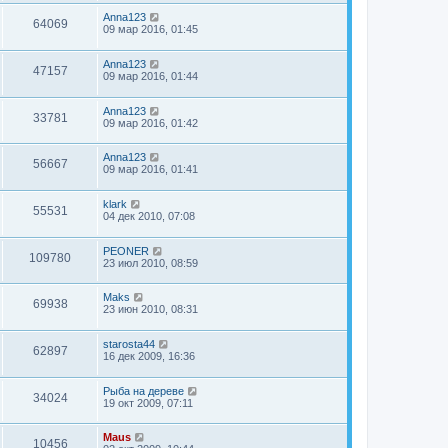
Anna123
64069
09 мар 2016, 01:45
Anna123
47157
09 мар 2016, 01:44
Anna123
33781
09 мар 2016, 01:42
Anna123
56667
09 мар 2016, 01:41
klark
55531
04 дек 2010, 07:08
PEONER
109780
23 июл 2010, 08:59
Maks
69938
23 июн 2010, 08:31
starosta44
62897
16 дек 2009, 16:36
Рыба на дереве
34024
19 окт 2009, 07:11
Maus
10456