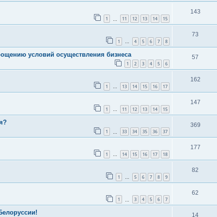
143
1
11
12
13
14
15
…
73
1
4
5
6
7
8
…
рощению условий осуществления бизнеса
57
1
2
3
4
5
6
162
1
13
14
15
16
17
…
147
1
11
12
13
14
15
…
я?
369
1
33
34
35
36
37
…
177
1
14
15
16
17
18
…
82
1
5
6
7
8
9
…
62
1
3
4
5
6
7
…
Белоруссии!
14