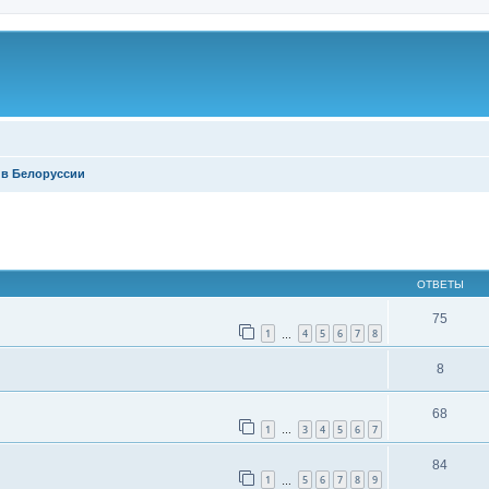
 в Белоруссии
ширенный поиск
ОТВЕТЫ
75
1
4
5
6
7
8
…
8
68
1
3
4
5
6
7
…
84
1
5
6
7
8
9
…