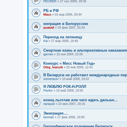
PEONER
»
27 сен 2009, 18:30
РБ и РФ
Maus
»
01 мар 2005, 20:44
миграция в Белоруссию
рыжий
»
24 фев 2007, 20:26
Переход на латиницу
Kai
»
27 мар 2006, 19:40
Смертная казнь и альтернативные наказания
garrow
»
10 ноя 2004, 22:05
Конкурс « Мисс Новый Год»
Oleg_Ivanuik
»
02 янв 2009, 12:41
В Беларуси не работают международные пер
sementsov
»
10 май 2008, 19:22
Я ЛЮБЛЮ РОК-Н-РОЛЛ
Pavlov
»
16 май 2008, 19:50
конец льготам или чего ждать дальше...
narayan
»
23 июн 2007, 20:15
Эмиграция....
borman
»
17 фев 2006, 19:00
Географическое положение Беларуси