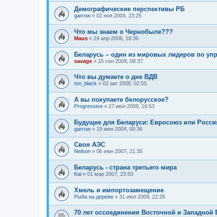
Демографические перспективы РБ
garrow
»
02 ноя 2004, 23:25
Что мы знаем о Чернобыле???
Maus
»
24 апр 2006, 18:36
Беларусь – один из мировых лидеров по уп
savage
»
15 сен 2009, 08:37
Что вы думаете о дне ВДВ
Ion_black
»
02 авг 2008, 02:55
А вы покупаете белорусское?
Progressive
»
27 июл 2009, 16:53
Будущее для Беларуси: Евросоюз или Росси
garrow
»
19 июн 2004, 00:36
Своя АЭС
Nelson
»
06 июн 2007, 21:35
Беларусь - страна третьего мира
Kai
»
01 мар 2007, 23:50
Хмель и импортозамещение
Рыба на дереве
»
31 июл 2009, 22:26
70 лет оссоединения Восточной и Западной 