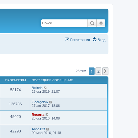
Поиск
Расширенный по
Р
е
г
и
с
т
р
а
ц
и
я
Вход
1
2
След.
28 тем
ПРОСМОТРЫ
ПОСЛЕДНЕЕ СООБЩЕНИЕ
Belinda
58174
25 окт 2019, 21:07
Georgelow
126786
27 авг 2017, 18:06
Resorta
45020
26 окт 2016, 14:08
Anna123
42293
09 мар 2016, 01:48