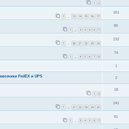
1
2
161
1
13
14
15
16
17
…
65
1
3
4
5
6
7
…
232
1
20
21
22
23
24
…
74
1
4
5
6
7
8
…
1
евозчики FedEX и UPS
2
18
1
2
241
1
21
22
23
24
25
…
61
1
3
4
5
6
7
…