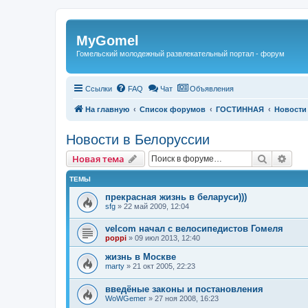
Регистрация
MyGomel
Гомельский молодежный развлекательный портал - форум
Ссылки
FAQ
Чат
Объявления
На главную
Список форумов
ГОСТИННАЯ
Новости
Новости в Белоруссии
Новая тема
Поиск
Рас
Н
о
в
а
я
т
е
м
а
ТЕМЫ
прекрасная жизнь в беларуси)))
sfg
»
22 май 2009, 12:04
velcom начал с велосипедистов Гомеля
poppi
»
09 июл 2013, 12:40
жизнь в Москве
marty
»
21 окт 2005, 22:23
введёные законы и постановления
WoWGemer
»
27 ноя 2008, 16:23