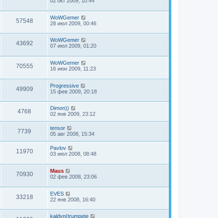
02 окт 2009, 10:44
WoWGemer
57548
28 июл 2009, 00:46
WoWGemer
43692
07 июл 2009, 01:20
WoWGemer
70555
16 июн 2009, 11:23
Progressive
49909
15 фев 2009, 20:18
Dimon))
4768
02 янв 2009, 23:12
tensor
7739
05 авг 2008, 15:34
Pavlov
11970
03 июл 2008, 08:48
Maus
70930
02 фев 2008, 23:06
EVES
33218
22 янв 2008, 16:40
kaldyn(trumpete