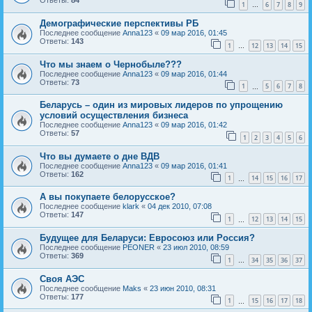
Ответы:
84
1
6
7
8
9
…
Демографические перспективы РБ
Последнее сообщение
Anna123
«
09 мар 2016, 01:45
Ответы:
143
1
12
13
14
15
…
Что мы знаем о Чернобыле???
Последнее сообщение
Anna123
«
09 мар 2016, 01:44
Ответы:
73
1
5
6
7
8
…
Беларусь – один из мировых лидеров по упрощению
условий осуществления бизнеса
Последнее сообщение
Anna123
«
09 мар 2016, 01:42
Ответы:
57
1
2
3
4
5
6
Что вы думаете о дне ВДВ
Последнее сообщение
Anna123
«
09 мар 2016, 01:41
Ответы:
162
1
14
15
16
17
…
А вы покупаете белорусское?
Последнее сообщение
klark
«
04 дек 2010, 07:08
Ответы:
147
1
12
13
14
15
…
Будущее для Беларуси: Евросоюз или Россия?
Последнее сообщение
PEONER
«
23 июл 2010, 08:59
Ответы:
369
1
34
35
36
37
…
Своя АЭС
Последнее сообщение
Maks
«
23 июн 2010, 08:31
Ответы:
177
1
15
16
17
18
…