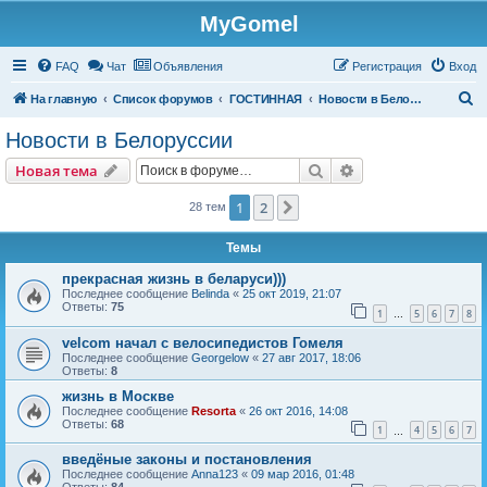
MyGomel
Регистрация
FAQ
Чат
Объявления
Р
е
г
и
с
т
р
а
ц
и
я
Вход
П
На главную
Список форумов
ГОСТИННАЯ
Новости в Белоруссии
о
Новости в Белоруссии
и
Новая тема
Поиск
Расширенный пои
Н
о
в
а
я
т
е
м
а
с
к
1
2
След.
28 тем
Темы
прекрасная жизнь в беларуси)))
Последнее сообщение
Belinda
«
25 окт 2019, 21:07
Ответы:
75
1
5
6
7
8
…
velcom начал с велосипедистов Гомеля
Последнее сообщение
Georgelow
«
27 авг 2017, 18:06
Ответы:
8
жизнь в Москве
Последнее сообщение
Resorta
«
26 окт 2016, 14:08
Ответы:
68
1
4
5
6
7
…
введёные законы и постановления
Последнее сообщение
Anna123
«
09 мар 2016, 01:48