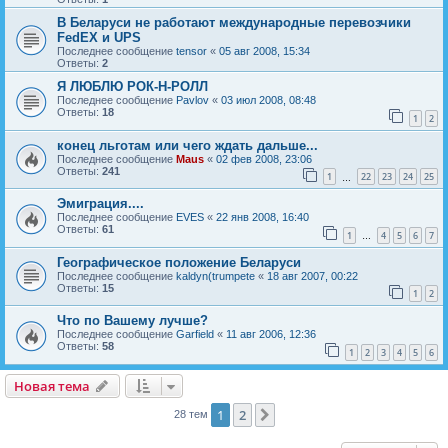
В Беларуси не работают международные перевозчики
FedEX и UPS
Последнее сообщение
tensor
«
05 авг 2008, 15:34
Ответы:
2
Я ЛЮБЛЮ РОК-Н-РОЛЛ
Последнее сообщение
Pavlov
«
03 июл 2008, 08:48
Ответы:
18
1
2
конец льготам или чего ждать дальше...
Последнее сообщение
Maus
«
02 фев 2008, 23:06
Ответы:
241
1
22
23
24
25
…
Эмиграция....
Последнее сообщение
EVES
«
22 янв 2008, 16:40
Ответы:
61
1
4
5
6
7
…
Географическое положение Беларуси
Последнее сообщение
kaldyn(trumpete
«
18 авг 2007, 00:22
Ответы:
15
1
2
Что по Вашему лучше?
Последнее сообщение
Garfield
«
11 авг 2006, 12:36
Ответы:
58
1
2
3
4
5
6
Новая тема
Н
о
в
а
я
т
е
м
а
1
2
След.
28 тем