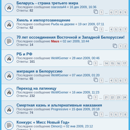
Беларусь - страна третьего мира
Последнее сообщение
starosta44
«
16 дек 2009, 16:36
Ответы:
82
1
6
7
8
9
…
Хмель и импортозамещение
Последнее сообщение
Рыба на дереве
«
19 окт 2009, 07:11
Ответы:
62
1
4
5
6
7
…
70 лет оссоединения Восточной и Западной Белоруссии!
Последнее сообщение
Maus
«
02 окт 2009, 10:44
Ответы:
14
1
2
РБ и РФ
Последнее сообщение
WoWGemer
«
28 июл 2009, 00:46
Ответы:
161
1
14
15
16
17
…
миграция в Белоруссию
Последнее сообщение
WoWGemer
«
07 июл 2009, 01:20
Ответы:
65
1
4
5
6
7
…
Переход на латиницу
Последнее сообщение
WoWGemer
«
16 июн 2009, 11:23
Ответы:
232
1
21
22
23
24
…
Смертная казнь и альтернативные наказания
Последнее сообщение
Progressive
«
15 фев 2009, 20:18
Ответы:
74
1
5
6
7
8
…
Конкурс « Мисс Новый Год»
Последнее сообщение
Dimon))
«
02 янв 2009, 23:12
Ответы:
1