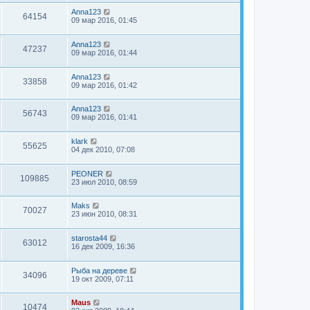
Anna123
64154
09 мар 2016, 01:45
Anna123
47237
09 мар 2016, 01:44
Anna123
33858
09 мар 2016, 01:42
Anna123
56743
09 мар 2016, 01:41
klark
55625
04 дек 2010, 07:08
PEONER
109885
23 июл 2010, 08:59
Maks
70027
23 июн 2010, 08:31
starosta44
63012
16 дек 2009, 16:36
Рыба на дереве
34096
19 окт 2009, 07:11
Maus
10474