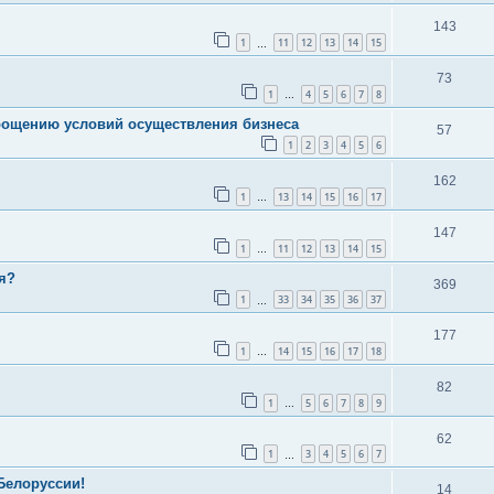
143
1
11
12
13
14
15
…
73
1
4
5
6
7
8
…
рощению условий осуществления бизнеса
57
1
2
3
4
5
6
162
1
13
14
15
16
17
…
147
1
11
12
13
14
15
…
я?
369
1
33
34
35
36
37
…
177
1
14
15
16
17
18
…
82
1
5
6
7
8
9
…
62
1
3
4
5
6
7
…
Белоруссии!
14