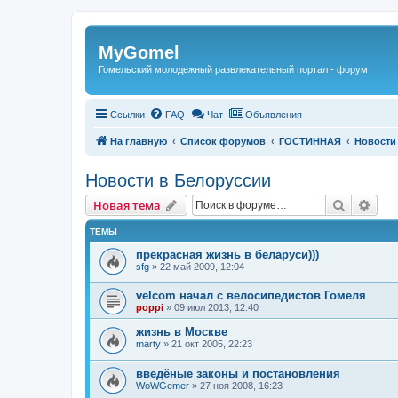
Регистрация
MyGomel
Гомельский молодежный развлекательный портал - форум
Ссылки
FAQ
Чат
Объявления
На главную
Список форумов
ГОСТИННАЯ
Новости
Новости в Белоруссии
Новая тема
Поиск
Рас
Н
о
в
а
я
т
е
м
а
ТЕМЫ
прекрасная жизнь в беларуси)))
sfg
»
22 май 2009, 12:04
velcom начал с велосипедистов Гомеля
poppi
»
09 июл 2013, 12:40
жизнь в Москве
marty
»
21 окт 2005, 22:23
введёные законы и постановления
WoWGemer
»
27 ноя 2008, 16:23