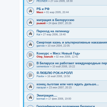
PEONER
»
27 сен 2009, 18:30
РБ и РФ
Maus
»
01 мар 2005, 20:44
миграция в Белоруссию
рыжий
»
24 фев 2007, 20:26
Переход на латиницу
Kai
»
27 мар 2006, 19:40
Смертная казнь и альтернативные наказания
garrow
»
10 ноя 2004, 22:05
Конкурс « Мисс Новый Год»
Oleg_Ivanuik
»
02 янв 2009, 12:41
В Беларуси не работают международные пер
sementsov
»
10 май 2008, 19:22
Я ЛЮБЛЮ РОК-Н-РОЛЛ
Pavlov
»
16 май 2008, 19:50
конец льготам или чего ждать дальше...
narayan
»
23 июн 2007, 20:15
Эмиграция....
borman
»
17 фев 2006, 19:00
Географическое положение Беларуси