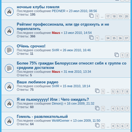
ночные клубы гомеля
Последнее сообщение
PEONER
«
23 июл 2010, 08:56
Ответы:
195
1
17
18
19
20
…
Рейтинг профессионала, или где отдохнуть и не
переплатить
Последнее сообщение
Maus
«
13 июл 2010, 14:54
Ответы:
366
1
34
35
36
37
…
ОЧень срочно!
Последнее сообщение
SVIR
«
26 июн 2010, 16:46
Ответы:
11
1
2
Более 75% граждан Белоруссии относят себя к группе со
средним достатком
Последнее сообщение
Maus
«
31 янв 2010, 13:34
Ответы:
5
Ваше любимое радио
Последнее сообщение
SVIR
«
15 янв 2010, 18:14
Ответы:
75
1
5
6
7
8
…
Я не пьююууууу! Или : Чего ожидать?
Последнее сообщение
Dimon))
«
16 сен 2009, 21:32
Ответы:
60
1
4
5
6
7
…
Гомель - развлекательный
Последнее сообщение
WoWGemer
«
13 сен 2009, 11:50
Ответы:
64
1
4
5
6
7
…