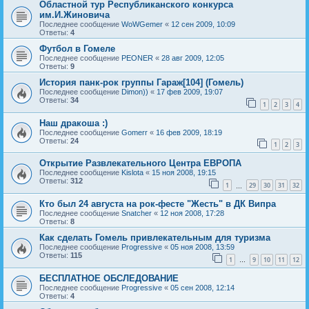
Областной тур Республиканского конкурса
им.И.Жиновича
Последнее сообщение
WoWGemer
«
12 сен 2009, 10:09
Ответы:
4
Футбол в Гомеле
Последнее сообщение
PEONER
«
28 авг 2009, 12:05
Ответы:
9
История панк-рок группы Гараж[104] (Гомель)
Последнее сообщение
Dimon))
«
17 фев 2009, 19:07
Ответы:
34
1
2
3
4
Наш дракоша :)
Последнее сообщение
Gomerr
«
16 фев 2009, 18:19
Ответы:
24
1
2
3
Открытие Развлекательного Центра ЕВРОПА
Последнее сообщение
Kislota
«
15 ноя 2008, 19:15
Ответы:
312
1
29
30
31
32
…
Кто был 24 августа на рок-фесте "Жесть" в ДК Випра
Последнее сообщение
Snatcher
«
12 ноя 2008, 17:28
Ответы:
8
Как сделать Гомель привлекательным для туризма
Последнее сообщение
Progressive
«
05 ноя 2008, 13:59
Ответы:
115
1
9
10
11
12
…
БЕСПЛАТНОЕ ОБСЛЕДОВАНИЕ
Последнее сообщение
Progressive
«
05 сен 2008, 12:14
Ответы:
4