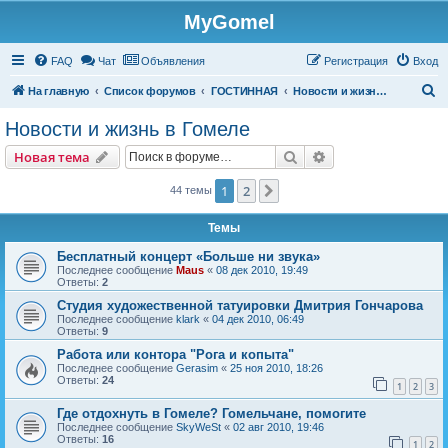
MyGomel
Регистрация
FAQ
Чат
Объявления
Р
е
г
и
с
т
р
а
ц
и
я
Вход
П
На главную
Список форумов
ГОСТИННАЯ
Новости и жизнь в Гомеле
о
Новости и жизнь в Гомеле
и
Новая тема
Поиск
Расширенный пои
Н
о
в
а
я
т
е
м
а
с
к
1
2
След.
44 темы
Темы
Бесплатный концерт «Больше ни звука»
Последнее сообщение
Maus
«
08 дек 2010, 19:49
Ответы:
2
Студия художественной татуировки Дмитрия Гончарова
Последнее сообщение
klark
«
04 дек 2010, 06:49
Ответы:
9
Работа или контора "Рога и копыта"
Последнее сообщение
Gerasim
«
25 ноя 2010, 18:26
Ответы:
24
1
2
3
Где отдохнуть в Гомеле? Гомельчане, помогите
Последнее сообщение
SkyWeSt
«
02 авг 2010, 19:46
Ответы:
16
1
2