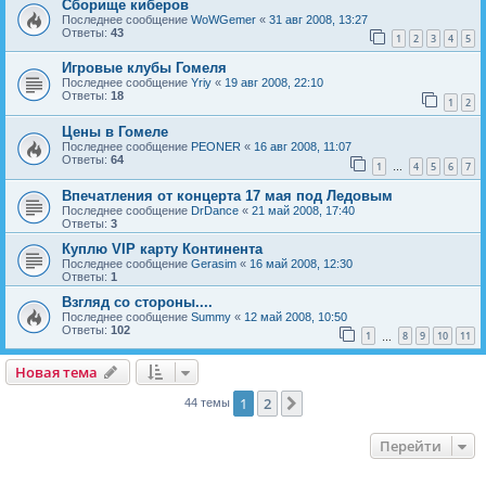
Сборище киберов
Последнее сообщение
WoWGemer
«
31 авг 2008, 13:27
Ответы:
43
1
2
3
4
5
Игровые клубы Гомеля
Последнее сообщение
Yriy
«
19 авг 2008, 22:10
Ответы:
18
1
2
Цены в Гомеле
Последнее сообщение
PEONER
«
16 авг 2008, 11:07
Ответы:
64
1
4
5
6
7
…
Впечатления от концерта 17 мая под Ледовым
Последнее сообщение
DrDance
«
21 май 2008, 17:40
Ответы:
3
Куплю VIP карту Континента
Последнее сообщение
Gerasim
«
16 май 2008, 12:30
Ответы:
1
Взгляд со стороны....
Последнее сообщение
Summy
«
12 май 2008, 10:50
Ответы:
102
1
8
9
10
11
…
Новая тема
Н
о
в
а
я
т
е
м
а
1
2
След.
44 темы
Перейти