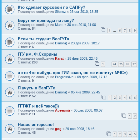
Ответы:
8
Кто сделает курсовой по САПРу?
Последнее сообщение
Silenoz
«
26 окт 2010, 18:35
Берут ли преподы на лапу?
Последнее сообщение
Maks
«
30 янв 2010, 11:00
Ответы:
84
1
6
7
8
9
…
Если ты студент БелГУТа...
Последнее сообщение
Dimon))
«
23 дек 2009, 18:17
Ответы:
6
ГГУ им. Ф.Скорины
Последнее сообщение
Karat
«
28 фев 2009, 22:46
Ответы:
263
1
24
25
26
27
…
а кто 4то нибудь про ГИИ знает, он же институт МЧС=)
Последнее сообщение
Progressive
«
09 фев 2009, 17:12
Ответы:
9
Я учусь в БелГУТе
Последнее сообщение
Dimon))
«
05 янв 2009, 22:45
Ответы:
52
1
2
3
4
5
6
ГГТЖТ и всё такое)))
Последнее сообщение
Артемий
«
05 дек 2008, 00:07
Ответы:
11
1
2
Новое интересно!
Последнее сообщение
gog
«
29 ноя 2008, 18:46
Ответы:
48
1
2
3
4
5