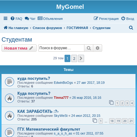
MyGomel
Регистрация
FAQ
Чат
Объявления
Р
е
г
и
с
т
р
а
ц
и
я
Вход
П
На главную
Список форумов
ГОСТИННАЯ
Студентам
о
Студентам
и
Новая тема
Поиск
Расширенный пои
Н
о
в
а
я
т
е
м
а
с
к
1
2
След.
29 тем
Темы
куда поступить?
Последнее сообщение
EdwinBoOgs
«
27 авг 2017, 18:19
Ответы:
6
Куда поступить?
Последнее сообщение
Tinna777
«
26 мар 2016, 16:16
Ответы:
37
1
2
3
4
КАК ЗАРАБОТАТЬ :?›
Последнее сообщение
SkyWeSt
«
24 июл 2012, 20:15
Ответы:
205
1
18
19
20
21
…
ГГУ. Математический факультет
Последнее сообщение
s_a_s_h_as
«
01 окт 2011, 07:55