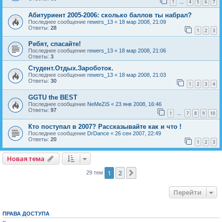
1
4
5
6
7
…
Абитуриент 2005-2006: сколько баллов ты набрал?
Последнее сообщение
rewers_13
«
18 мар 2008, 21:09
Ответы:
28
1
2
3
Ребят, спасайте!
Последнее сообщение
rewers_13
«
18 мар 2008, 21:06
Ответы:
3
Студент.Отдых.Зароботок.
Последнее сообщение
rewers_13
«
18 мар 2008, 21:03
Ответы:
30
1
2
3
4
GGTU the BEST
Последнее сообщение
NeMeZiS
«
23 янв 2008, 16:46
Ответы:
97
1
7
8
9
10
…
Кто поступал в 2007? Рассказывайте как и что !
Последнее сообщение
DrDance
«
26 сен 2007, 22:49
Ответы:
20
1
2
3
Новая тема
Н
о
в
а
я
т
е
м
а
1
2
След.
29 тем
Перейти
ПРАВА ДОСТУПА