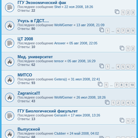
ГГУ Экономический фак
Последнее сообщение
Shel
«
22 ноя 2008, 18:26
Ответы:
22
1
2
3
Учусь в ГДСТ....
Последнее сообщение
WoWGemer
«
13 авг 2008, 21:09
Ответы:
80
1
6
7
8
9
…
ЦТ 2008
Последнее сообщение
Answer
«
05 авг 2008, 22:05
Ответы:
10
1
2
Мед. университет
Последнее сообщение
tensor
«
05 авг 2008, 16:29
Ответы:
62
1
4
5
6
7
…
МИТСО
Последнее сообщение
Getera))
«
31 июл 2008, 22:41
Ответы:
93
1
7
8
9
10
…
Zagranica!!!
Последнее сообщение
WoWGemer
«
26 июл 2008, 18:26
Ответы:
43
1
2
3
4
5
ГГУ Биологический факультет
Последнее сообщение
Gerasim
«
17 июн 2008, 13:26
Ответы:
13
1
2
Выпускной
Последнее сообщение
Clubber
«
24 май 2008, 04:02
Ответы:
68