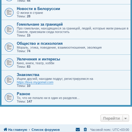
Темы:
44
Новости в Белоруссии
О жизни в стране
Темы:
28
Гомельчане за границей
Про гомельчан, находящихся за границей, людей, которые жили раньше в
Гомеле, приезжали сюда погостить
Темы:
15
Общество и психология
Мораль, этика, поведение, взаимоотношения, эволюция
Темы:
74
Увлечения и интересы
Кино, книги, театр, хобби
Темы:
83
Знакомства
Ищем друзей, находим подруг, регистрируемся на
https://love.mygomel.com
Темы:
10
Разное
То, что не попало ни в один из разделов...
Темы:
147
Перейти
На главную
Список форумов
Часовой пояс:
UTC+03:00