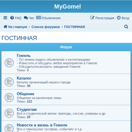
MyGomel
Регистрация
FAQ
Чат
Объявления
Р
е
г
и
с
т
р
а
ц
и
я
Вход
П
На главную
Список форумов
ГОСТИННАЯ
о
ГОСТИННАЯ
и
Форум
с
к
Гомель
- Тут можно подать объявление о купле/продаже
- Известить и обсудить любое мероприятие в Гомеле
- Обсудить/посмотреть заведения Гомеля
Темы:
3
Каталог
Каталог организаций нашего города
Темы:
36
Общение
Общение на различные темы
Темы:
222
Студентам
Всё о студенческой жизни: преподы, сессии, универы и др.
Темы:
29
Новости и жизнь в Гомеле
Все о гомельских тусовках, событиях и т.д.