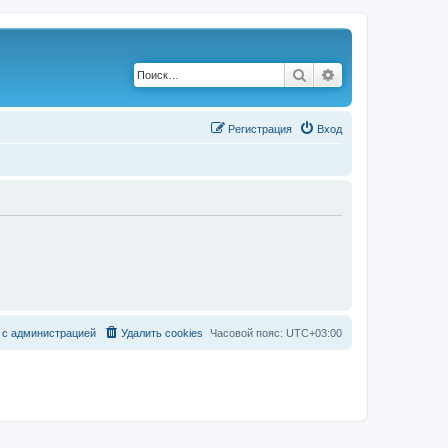
Поиск
Расширенный по
Р
е
г
и
с
т
р
а
ц
и
я
Вход
с
а
д
м
и
н
и
с
т
р
а
ц
и
е
й
Удалить cookies
Часовой пояс:
UTC+03:00