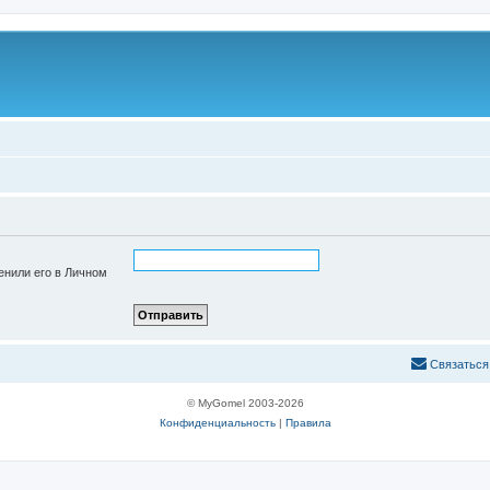
енили его в Личном
С
в
я
з
а
т
ь
с
я
© MyGomel 2003-2026
Конфиденциальность
|
Правила