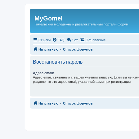
Регистрация
MyGomel
Гомельский молодежный развлекательный портал - форум
Ссылки
FAQ
Чат
Объявления
На главную
Список форумов
Восстановить пароль
Адрес email:
Адрес email, связанный с вашей учётной записью. Если вы не изм
разделе, то это адрес email, указанный вами при регистрации.
Связаться с
На главную
Список форумов
администрацией