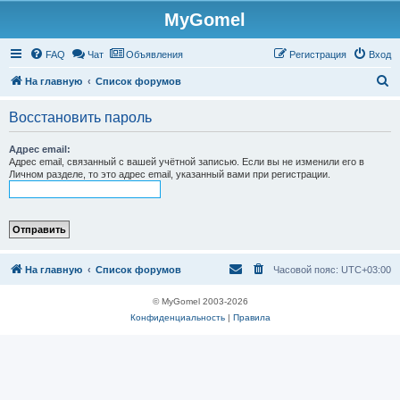
MyGomel
Регистрация
FAQ
Чат
Объявления
Р
е
г
и
с
т
р
а
ц
и
я
Вход
П
На главную
Список форумов
о
Восстановить пароль
и
с
Адрес email:
Адрес email, связанный с вашей учётной записью. Если вы не изменили его в
к
Личном разделе, то это адрес email, указанный вами при регистрации.
На главную
Список форумов
Часовой пояс:
UTC+03:00
© MyGomel 2003-2026
Конфиденциальность
|
Правила