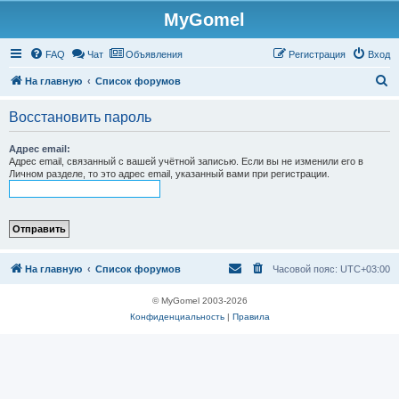
MyGomel
Регистрация
FAQ
Чат
Объявления
Р
е
г
и
с
т
р
а
ц
и
я
Вход
П
На главную
Список форумов
о
Восстановить пароль
и
с
Адрес email:
Адрес email, связанный с вашей учётной записью. Если вы не изменили его в
к
Личном разделе, то это адрес email, указанный вами при регистрации.
На главную
Список форумов
Часовой пояс:
UTC+03:00
© MyGomel 2003-2026
Конфиденциальность
|
Правила