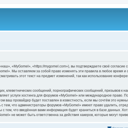
аш», «MyGomel», «https://mygomel.com»), вы подтверждаете своё согласие с
mel». Мы оставляем за собой право изменять эти правила в любое время и с
сматривать этот текст на предмет изменений, так как использование конфе
их, клеветнических сообщений, порнографических сообщений, призывов к на
вляет услуги хостинга для форумов «MyGomel» или международное право. П
м ваш провайдер будет поставлен в известность, если мы сочтём это нужны
 с тем, что администраторы форумов «MyGomel» имеют право удалить, отред
ы с тем, что введённая вами информация будет храниться в базе данных. Хо
el» не может быть ответственна за действия хакеров, которые могут приве