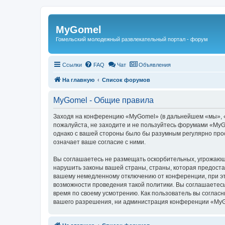
Регистрация
MyGomel
Гомельский молодежный развлекательный портал - форум
Ссылки
FAQ
Чат
Объявления
На главную
Список форумов
MyGomel - Общие правила
Заходя на конференцию «MyGomel» (в дальнейшем «мы», «н
пожалуйста, не заходите и не пользуйтесь форумами «MyGo
однако с вашей стороны было бы разумным регулярно про
означает ваше согласие с ними.
Вы соглашаетесь не размещать оскорбительных, угрожающ
нарушить законы вашей страны, страны, которая предоста
вашему немедленному отключению от конференции, при это
возможности проведения такой политики. Вы соглашаетесь
время по своему усмотрению. Как пользователь вы согласн
вашего разрешения, ни администрация конференции «MyGom
Связаться с