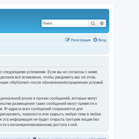
Поиск
Расширенный по
Р
е
г
и
с
т
р
а
ц
и
я
Вход
о следующими условиями. Если вы не согласны с ними,
делаем всё возможное, чтобы уведомить вас об этом,
ренции «MyGomel» после обновления/исправления условий
циональной розни и прочих сообщений, которые могут
опытки размещения таких сообщений могут привести к
м. IP-адреса всех сообщений сохраняются для
актировать, перенести или закрыть любую тему в любое
тя эта информация не будет открыта третьим лицам без
сти к несанкционированному доступу к ней.