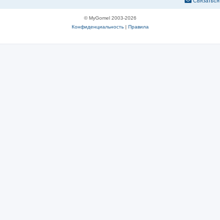
С
в
я
з
а
т
ь
с
я
© MyGomel 2003-2026
Конфиденциальность
|
Правила