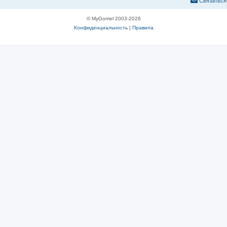
С
в
я
з
а
т
ь
с
я
© MyGomel 2003-2026
Конфиденциальность
|
Правила