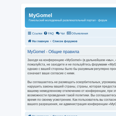
Регистрация
MyGomel
Гомельский молодежный развлекательный портал - форум
Ссылки
FAQ
Чат
Объявления
На главную
Список форумов
MyGomel - Общие правила
Заходя на конференцию «MyGomel» (в дальнейшем «мы», «н
пожалуйста, не заходите и не пользуйтесь форумами «MyGo
однако с вашей стороны было бы разумным регулярно про
означает ваше согласие с ними.
Вы соглашаетесь не размещать оскорбительных, угрожающ
нарушить законы вашей страны, страны, которая предоста
вашему немедленному отключению от конференции, при это
возможности проведения такой политики. Вы соглашаетесь
время по своему усмотрению. Как пользователь вы согласн
вашего разрешения, ни администрация конференции «MyGom
Связаться с