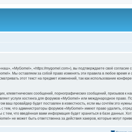
аш», «MyGomel», «https://mygomel.com»), вы подтверждаете своё согласие с
mel». Мы оставляем за собой право изменять эти правила в любое время и с
сматривать этот текст на предмет изменений, так как использование конфе
их, клеветнических сообщений, порнографических сообщений, призывов к на
вляет услуги хостинга для форумов «MyGomel» или международное право. П
м ваш провайдер будет поставлен в известность, если мы сочтём это нужны
 с тем, что администраторы форумов «MyGomel» имеют право удалить, отред
ы с тем, что введённая вами информация будет храниться в базе данных. Хо
el» не может быть ответственна за действия хакеров, которые могут приве