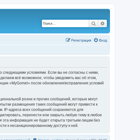
Поиск
Расширенный по
Р
е
г
и
с
т
р
а
ц
и
я
Вход
о следующими условиями. Если вы не согласны с ними,
делаем всё возможное, чтобы уведомить вас об этом,
ренции «MyGomel» после обновления/исправления условий
циональной розни и прочих сообщений, которые могут
опытки размещения таких сообщений могут привести к
м. IP-адреса всех сообщений сохраняются для
актировать, перенести или закрыть любую тему в любое
тя эта информация не будет открыта третьим лицам без
сти к несанкционированному доступу к ней.