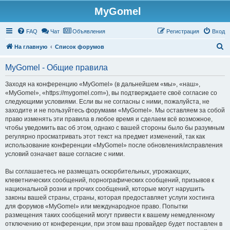
MyGomel
Регистрация
FAQ
Чат
Объявления
Р
е
г
и
с
т
р
а
ц
и
я
Вход
П
На главную
Список форумов
о
MyGomel - Общие правила
и
с
Заходя на конференцию «MyGomel» (в дальнейшем «мы», «наш»,
«MyGomel», «https://mygomel.com»), вы подтверждаете своё согласие со
к
следующими условиями. Если вы не согласны с ними, пожалуйста, не
заходите и не пользуйтесь форумами «MyGomel». Мы оставляем за собой
право изменять эти правила в любое время и сделаем всё возможное,
чтобы уведомить вас об этом, однако с вашей стороны было бы разумным
регулярно просматривать этот текст на предмет изменений, так как
использование конференции «MyGomel» после обновления/исправления
условий означает ваше согласие с ними.
Вы соглашаетесь не размещать оскорбительных, угрожающих,
клеветнических сообщений, порнографических сообщений, призывов к
национальной розни и прочих сообщений, которые могут нарушить
законы вашей страны, страны, которая предоставляет услуги хостинга
для форумов «MyGomel» или международное право. Попытки
размещения таких сообщений могут привести к вашему немедленному
отключению от конференции, при этом ваш провайдер будет поставлен в