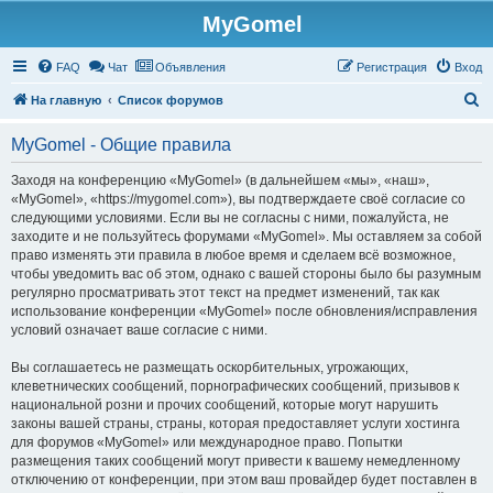
MyGomel
Регистрация
FAQ
Чат
Объявления
Р
е
г
и
с
т
р
а
ц
и
я
Вход
П
На главную
Список форумов
о
MyGomel - Общие правила
и
с
Заходя на конференцию «MyGomel» (в дальнейшем «мы», «наш»,
«MyGomel», «https://mygomel.com»), вы подтверждаете своё согласие со
к
следующими условиями. Если вы не согласны с ними, пожалуйста, не
заходите и не пользуйтесь форумами «MyGomel». Мы оставляем за собой
право изменять эти правила в любое время и сделаем всё возможное,
чтобы уведомить вас об этом, однако с вашей стороны было бы разумным
регулярно просматривать этот текст на предмет изменений, так как
использование конференции «MyGomel» после обновления/исправления
условий означает ваше согласие с ними.
Вы соглашаетесь не размещать оскорбительных, угрожающих,
клеветнических сообщений, порнографических сообщений, призывов к
национальной розни и прочих сообщений, которые могут нарушить
законы вашей страны, страны, которая предоставляет услуги хостинга
для форумов «MyGomel» или международное право. Попытки
размещения таких сообщений могут привести к вашему немедленному
отключению от конференции, при этом ваш провайдер будет поставлен в