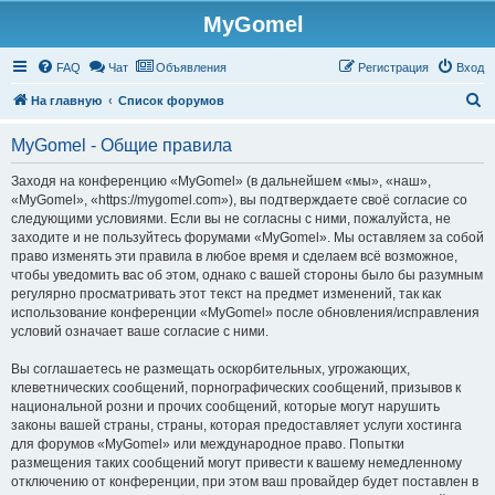
MyGomel
Регистрация
FAQ
Чат
Объявления
Р
е
г
и
с
т
р
а
ц
и
я
Вход
П
На главную
Список форумов
о
MyGomel - Общие правила
и
с
Заходя на конференцию «MyGomel» (в дальнейшем «мы», «наш»,
«MyGomel», «https://mygomel.com»), вы подтверждаете своё согласие со
к
следующими условиями. Если вы не согласны с ними, пожалуйста, не
заходите и не пользуйтесь форумами «MyGomel». Мы оставляем за собой
право изменять эти правила в любое время и сделаем всё возможное,
чтобы уведомить вас об этом, однако с вашей стороны было бы разумным
регулярно просматривать этот текст на предмет изменений, так как
использование конференции «MyGomel» после обновления/исправления
условий означает ваше согласие с ними.
Вы соглашаетесь не размещать оскорбительных, угрожающих,
клеветнических сообщений, порнографических сообщений, призывов к
национальной розни и прочих сообщений, которые могут нарушить
законы вашей страны, страны, которая предоставляет услуги хостинга
для форумов «MyGomel» или международное право. Попытки
размещения таких сообщений могут привести к вашему немедленному
отключению от конференции, при этом ваш провайдер будет поставлен в