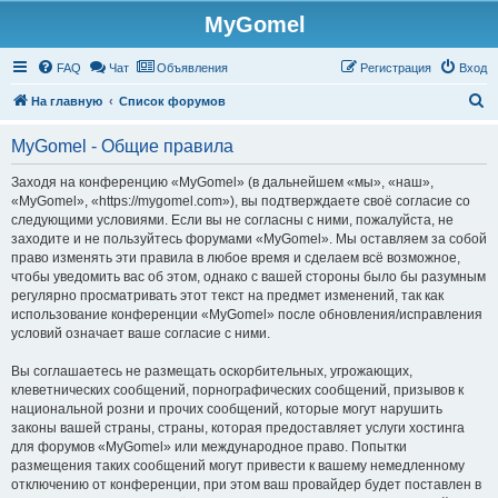
MyGomel
Регистрация
FAQ
Чат
Объявления
Р
е
г
и
с
т
р
а
ц
и
я
Вход
П
На главную
Список форумов
о
MyGomel - Общие правила
и
с
Заходя на конференцию «MyGomel» (в дальнейшем «мы», «наш»,
«MyGomel», «https://mygomel.com»), вы подтверждаете своё согласие со
к
следующими условиями. Если вы не согласны с ними, пожалуйста, не
заходите и не пользуйтесь форумами «MyGomel». Мы оставляем за собой
право изменять эти правила в любое время и сделаем всё возможное,
чтобы уведомить вас об этом, однако с вашей стороны было бы разумным
регулярно просматривать этот текст на предмет изменений, так как
использование конференции «MyGomel» после обновления/исправления
условий означает ваше согласие с ними.
Вы соглашаетесь не размещать оскорбительных, угрожающих,
клеветнических сообщений, порнографических сообщений, призывов к
национальной розни и прочих сообщений, которые могут нарушить
законы вашей страны, страны, которая предоставляет услуги хостинга
для форумов «MyGomel» или международное право. Попытки
размещения таких сообщений могут привести к вашему немедленному
отключению от конференции, при этом ваш провайдер будет поставлен в