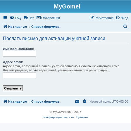
MyGomel
Регистрация
FAQ
Чат
Объявления
Р
е
г
и
с
т
р
а
ц
и
я
Вход
П
На главную
Список форумов
о
Послать письмо для активации учётной записи
и
с
Имя пользователя:
к
Адрес email:
Адрес email, связанный с вашей учётной записью. Если вы не изменили его в
Личном разделе, то это адрес email, указанный вами при регистрации.
На главную
Список форумов
Часовой пояс:
UTC+03:00
© MyGomel 2003-2026
Конфиденциальность
|
Правила