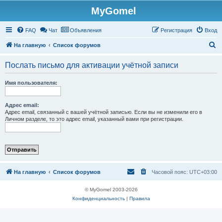
MyGomel
Регистрация
FAQ
Чат
Объявления
Р
е
г
и
с
т
р
а
ц
и
я
Вход
П
На главную
Список форумов
о
Послать письмо для активации учётной записи
и
с
Имя пользователя:
к
Адрес email:
Адрес email, связанный с вашей учётной записью. Если вы не изменили его в
Личном разделе, то это адрес email, указанный вами при регистрации.
На главную
Список форумов
Часовой пояс:
UTC+03:00
© MyGomel 2003-2026
Конфиденциальность
|
Правила