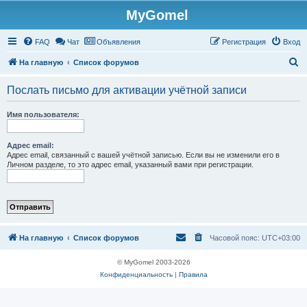
MyGomel
Регистрация
FAQ
Чат
Объявления
Р
е
г
и
с
т
р
а
ц
и
я
Вход
П
На главную
Список форумов
о
Послать письмо для активации учётной записи
и
с
Имя пользователя:
к
Адрес email:
Адрес email, связанный с вашей учётной записью. Если вы не изменили его в
Личном разделе, то это адрес email, указанный вами при регистрации.
На главную
Список форумов
Часовой пояс:
UTC+03:00
© MyGomel 2003-2026
Конфиденциальность
|
Правила