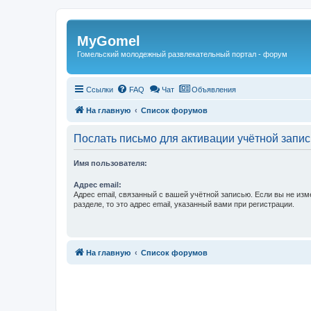
Регистрация
MyGomel
Гомельский молодежный развлекательный портал - форум
Ссылки
FAQ
Чат
Объявления
На главную
Список форумов
Послать письмо для активации учётной запис
Имя пользователя:
Адрес email:
Адрес email, связанный с вашей учётной записью. Если вы не изм
разделе, то это адрес email, указанный вами при регистрации.
Связаться с
На главную
Список форумов
администрацией