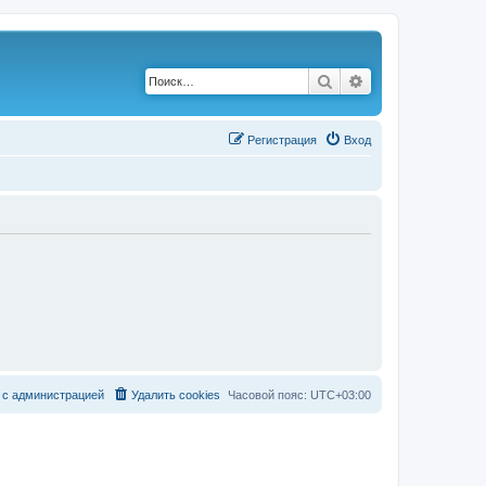
Поиск
Расширенный по
Р
е
г
и
с
т
р
а
ц
и
я
Вход
с
а
д
м
и
н
и
с
т
р
а
ц
и
е
й
Удалить cookies
Часовой пояс:
UTC+03:00