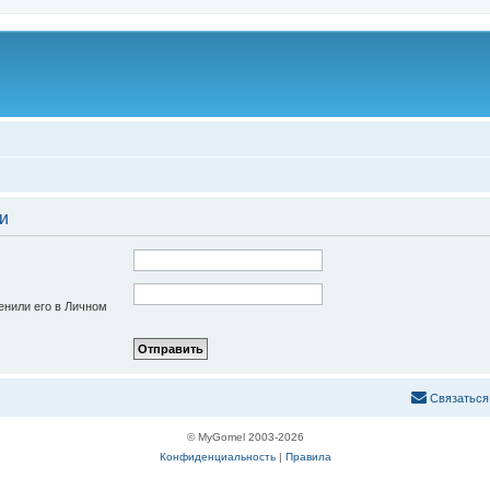
и
енили его в Личном
С
в
я
з
а
т
ь
с
я
© MyGomel 2003-2026
Конфиденциальность
|
Правила