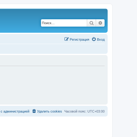
Поиск
Расширенный по
Р
е
г
и
с
т
р
а
ц
и
я
Вход
с
а
д
м
и
н
и
с
т
р
а
ц
и
е
й
Удалить cookies
Часовой пояс:
UTC+03:00