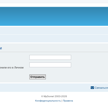
и
енили его в Личном
С
в
я
з
а
т
ь
с
я
© MyGomel 2003-2026
Конфиденциальность
|
Правила