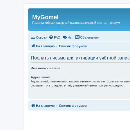
Регистрация
MyGomel
Гомельский молодежный развлекательный портал - форум
Ссылки
FAQ
Чат
Объявления
На главную
Список форумов
Послать письмо для активации учётной запис
Имя пользователя:
Адрес email:
Адрес email, связанный с вашей учётной записью. Если вы не изм
разделе, то это адрес email, указанный вами при регистрации.
Связаться с
На главную
Список форумов
администрацией