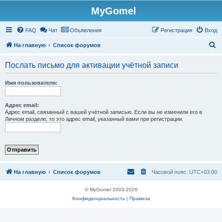
MyGomel
Регистрация
FAQ
Чат
Объявления
Р
е
г
и
с
т
р
а
ц
и
я
Вход
П
На главную
Список форумов
о
Послать письмо для активации учётной записи
и
с
Имя пользователя:
к
Адрес email:
Адрес email, связанный с вашей учётной записью. Если вы не изменили его в
Личном разделе, то это адрес email, указанный вами при регистрации.
На главную
Список форумов
Часовой пояс:
UTC+03:00
© MyGomel 2003-2026
Конфиденциальность
|
Правила