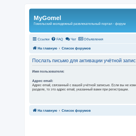
Регистрация
MyGomel
Гомельский молодежный развлекательный портал - форум
Ссылки
FAQ
Чат
Объявления
На главную
Список форумов
Послать письмо для активации учётной запис
Имя пользователя:
Адрес email:
Адрес email, связанный с вашей учётной записью. Если вы не изм
разделе, то это адрес email, указанный вами при регистрации.
Связаться с
На главную
Список форумов
администрацией