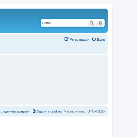
Поиск
Расширенный по
Р
е
г
и
с
т
р
а
ц
и
я
Вход
с
а
д
м
и
н
и
с
т
р
а
ц
и
е
й
Удалить cookies
Часовой пояс:
UTC+03:00