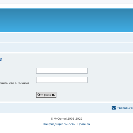
и
енили его в Личном
С
в
я
з
а
т
ь
с
я
© MyGomel 2003-2026
Конфиденциальность
|
Правила