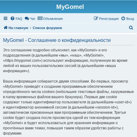
MyGomel
Регистрация
FAQ
Чат
Объявления
Р
е
г
и
с
т
р
а
ц
и
я
Вход
П
На главную
Список форумов
о
MyGomel - Соглашение о конфиденциальности
и
с
Это соглашение подробно объясняет, как «MyGomel» и его
подразделения (в дальнейшем «мы», «наш», «MyGomel»,
к
«https://mygomel.com») используют информацию, полученную во время
любой из ваших пользовательских сессий (в дальнейшем «ваша
информация»).
Ваша информация собирается двумя способами. Во-первых, просмотр
«MyGomel» приведёт к созданию программным обеспечением
определённого числа cookies (небольшие текстовые файлы, загружаемые
в папку временных файлов вашего браузера). Первые две cookie
содержат только идентификатор пользователя (в дальнейшем «user-id»)
и идентификатор анонимной сессии (в дальнейшем «session-id»),
автоматически присвоенные вам программным обеспечением. Третья
cookie будет создана после просмотра одной из тем конференции
«MyGomel» и будет использоваться для хранения информации о
прочтённых вами темах, повышая таким образом удобство работы с
форумами.