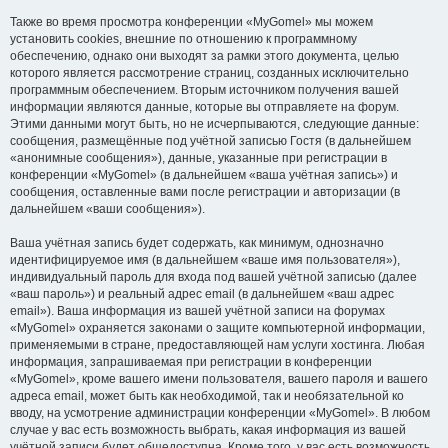
Также во время просмотра конференции «MyGomel» мы можем
установить cookies, внешние по отношению к программному
обеспечению, однако они выходят за рамки этого документа, целью
которого является рассмотрение страниц, созданных исключительно
программным обеспечением. Вторым источником получения вашей
информации являются данные, которые вы отправляете на форум.
Этими данными могут быть, но не исчерпываются, следующие данные:
сообщения, размещённые под учётной записью Гостя (в дальнейшем
«анонимные сообщения»), данные, указанные при регистрации в
конференции «MyGomel» (в дальнейшем «ваша учётная запись») и
сообщения, оставленные вами после регистрации и авторизации (в
дальнейшем «ваши сообщения»).
Ваша учётная запись будет содержать, как минимум, однозначно
идентифицируемое имя (в дальнейшем «ваше имя пользователя»),
индивидуальный пароль для входа под вашей учётной записью (далее
«ваш пароль») и реальный адрес email (в дальнейшем «ваш адрес
email»). Ваша информация из вашей учётной записи на форумах
«MyGomel» охраняется законами о защите компьютерной информации,
применяемыми в стране, предоставляющей нам услуги хостинга. Любая
информация, запрашиваемая при регистрации в конференции
«MyGomel», кроме вашего имени пользователя, вашего пароля и вашего
адреса email, может быть как необходимой, так и необязательной ко
вводу, на усмотрение администрации конференции «MyGomel». В любом
случае у вас есть возможность выбрать, какая информация из вашей
учётной записи будет общедоступна. Кроме того, у вас есть возможность