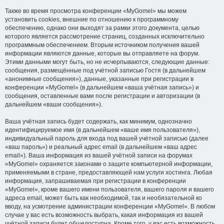
Также во время просмотра конференции «MyGomel» мы можем
установить cookies, внешние по отношению к программному
обеспечению, однако они выходят за рамки этого документа, целью
которого является рассмотрение страниц, созданных исключительно
программным обеспечением. Вторым источником получения вашей
информации являются данные, которые вы отправляете на форум.
Этими данными могут быть, но не исчерпываются, следующие данные:
сообщения, размещённые под учётной записью Гостя (в дальнейшем
«анонимные сообщения»), данные, указанные при регистрации в
конференции «MyGomel» (в дальнейшем «ваша учётная запись») и
сообщения, оставленные вами после регистрации и авторизации (в
дальнейшем «ваши сообщения»).
Ваша учётная запись будет содержать, как минимум, однозначно
идентифицируемое имя (в дальнейшем «ваше имя пользователя»),
индивидуальный пароль для входа под вашей учётной записью (далее
«ваш пароль») и реальный адрес email (в дальнейшем «ваш адрес
email»). Ваша информация из вашей учётной записи на форумах
«MyGomel» охраняется законами о защите компьютерной информации,
применяемыми в стране, предоставляющей нам услуги хостинга. Любая
информация, запрашиваемая при регистрации в конференции
«MyGomel», кроме вашего имени пользователя, вашего пароля и вашего
адреса email, может быть как необходимой, так и необязательной ко
вводу, на усмотрение администрации конференции «MyGomel». В любом
случае у вас есть возможность выбрать, какая информация из вашей
учётной записи будет общедоступна. Кроме того, у вас есть возможность