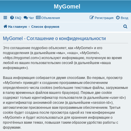
MyGomel
Регистрация
FAQ
Чат
Объявления
Р
е
г
и
с
т
р
а
ц
и
я
Вход
П
На главную
Список форумов
о
MyGomel - Соглашение о конфиденциальности
и
с
Это соглашение подробно объясняет, как «MyGomel» и его
подразделения (в дальнейшем «мы», «наш», «MyGomel»,
к
«https://mygomel.com») используют информацию, полученную во время
любой из ваших пользовательских сессий (в дальнейшем «ваша
информация»).
Ваша информация собирается двумя способами. Во-первых, просмотр
«MyGomel» приведёт к созданию программным обеспечением
определённого числа cookies (небольшие текстовые файлы, загружаемые
в папку временных файлов вашего браузера). Первые две cookie
содержат только идентификатор пользователя (в дальнейшем «user-id»)
и идентификатор анонимной сессии (в дальнейшем «session-id»),
автоматически присвоенные вам программным обеспечением. Третья
cookie будет создана после просмотра одной из тем конференции
«MyGomel» и будет использоваться для хранения информации о
прочтённых вами темах, повышая таким образом удобство работы с
форумами.