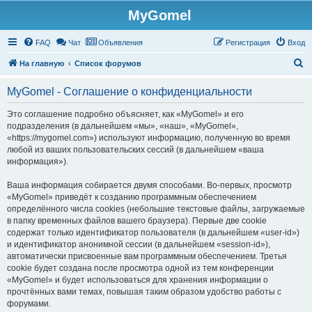
MyGomel
Регистрация
FAQ
Чат
Объявления
Р
е
г
и
с
т
р
а
ц
и
я
Вход
П
На главную
Список форумов
о
MyGomel - Соглашение о конфиденциальности
и
с
Это соглашение подробно объясняет, как «MyGomel» и его
подразделения (в дальнейшем «мы», «наш», «MyGomel»,
к
«https://mygomel.com») используют информацию, полученную во время
любой из ваших пользовательских сессий (в дальнейшем «ваша
информация»).
Ваша информация собирается двумя способами. Во-первых, просмотр
«MyGomel» приведёт к созданию программным обеспечением
определённого числа cookies (небольшие текстовые файлы, загружаемые
в папку временных файлов вашего браузера). Первые две cookie
содержат только идентификатор пользователя (в дальнейшем «user-id»)
и идентификатор анонимной сессии (в дальнейшем «session-id»),
автоматически присвоенные вам программным обеспечением. Третья
cookie будет создана после просмотра одной из тем конференции
«MyGomel» и будет использоваться для хранения информации о
прочтённых вами темах, повышая таким образом удобство работы с
форумами.