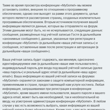
Также во время просмотра конференции «MyGomel» мы можем
установить cookies, внешние по отношению к программному
обеспечению, однако они выходят за рамки этого документа, целью
которого является рассмотрение страниц, созданных исключительно
программным обеспечением. Вторым источником получения вашей
информации являются данные, которые вы отправляете на форум.
Этими данными могут быть, но не исчерпываются, следующие данные:
сообщения, размещённые под учётной записью Гостя (в дальнейшем
«анонимные сообщения»), данные, указанные при регистрации в
конференции «MyGomel» (в дальнейшем «ваша учётная запись») и
сообщения, оставленные вами после регистрации и авторизации (в
дальнейшем «ваши сообщения»).
Ваша учётная запись будет содержать, как минимум, однозначно
идентифицируемое имя (в дальнейшем «ваше имя пользователя»),
индивидуальный пароль для входа под вашей учётной записью (далее
«ваш пароль») и реальный адрес email (в дальнейшем «ваш адрес
email»). Ваша информация из вашей учётной записи на форумах
«MyGomel» охраняется законами о защите компьютерной информации,
применяемыми в стране, предоставляющей нам услуги хостинга. Любая
информация, запрашиваемая при регистрации в конференции
«MyGomel», кроме вашего имени пользователя, вашего пароля и вашего
адреса email, может быть как необходимой, так и необязательной ко
вводу, на усмотрение администрации конференции «MyGomel». В любом
случае у вас есть возможность выбрать, какая информация из вашей
учётной записи будет общедоступна. Кроме того, у вас есть возможность