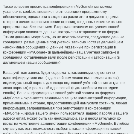
Также во время просмотра конференции «MyGomel» мы можем
установить cookies, внешние по отношению к программному
обеспечению, однако они выходят за рамки этого документа, целью
которого является рассмотрение страниц, созданных исключительно
программным обеспечением. Вторым источником получения вашей
информации являются данные, которые вы отправляете на форум.
Этими данными могут быть, но не исчерпываются, следующие данные:
сообщения, размещённые под учётной записью Гостя (в дальнейшем
«анонимные сообщения»), данные, указанные при регистрации в
конференции «MyGomel» (в дальнейшем «ваша учётная запись») и
сообщения, оставленные вами после регистрации и авторизации (в
дальнейшем «ваши сообщения»).
Ваша учётная запись будет содержать, как минимум, однозначно
идентифицируемое имя (в дальнейшем «ваше имя пользователя»),
индивидуальный пароль для входа под вашей учётной записью (далее
«ваш пароль») и реальный адрес email (в дальнейшем «ваш адрес
email»). Ваша информация из вашей учётной записи на форумах
«MyGomel» охраняется законами о защите компьютерной информации,
применяемыми в стране, предоставляющей нам услуги хостинга. Любая
информация, запрашиваемая при регистрации в конференции
«MyGomel», кроме вашего имени пользователя, вашего пароля и вашего
адреса email, может быть как необходимой, так и необязательной ко
вводу, на усмотрение администрации конференции «MyGomel». В любом
случае у вас есть возможность выбрать, какая информация из вашей
учётной записи будет общедоступна. Кроме того, у вас есть возможность