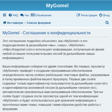
MyGomel
Регистрация
FAQ
Чат
Объявления
Р
е
г
и
с
т
р
а
ц
и
я
Вход
П
На главную
Список форумов
о
MyGomel - Соглашение о конфиденциальности
и
с
Это соглашение подробно объясняет, как «MyGomel» и его
подразделения (в дальнейшем «мы», «наш», «MyGomel»,
к
«https://mygomel.com») используют информацию, полученную во время
любой из ваших пользовательских сессий (в дальнейшем «ваша
информация»).
Ваша информация собирается двумя способами. Во-первых, просмотр
«MyGomel» приведёт к созданию программным обеспечением
определённого числа cookies (небольшие текстовые файлы, загружаемые
в папку временных файлов вашего браузера). Первые две cookie
содержат только идентификатор пользователя (в дальнейшем «user-id»)
и идентификатор анонимной сессии (в дальнейшем «session-id»),
автоматически присвоенные вам программным обеспечением. Третья
cookie будет создана после просмотра одной из тем конференции
«MyGomel» и будет использоваться для хранения информации о
прочтённых вами темах, повышая таким образом удобство работы с
форумами.