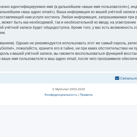
означно идентифицируемое имя (в дальнейшем «ваше имя пользователя»), ин
 дальнейшем «ваш адрес email»). Ваша информация из вашей учётной запис
оставляющей нам услуги хостинга. Любая информация, запрашиваемая при р
l, может быть как необходимой, так и необязательной ко вводу, на усмотре
ей учётной записи будет общедоступна. Кроме того, у вас есть возможность 
ем.
ием). Однако не рекомендуется использовать этот же самый пароль, регист
Gomel», пожалуйста, храните его в тайне, ни при каких обстоятельствах ни 
пароль к вашей учётной записи, вы сможете воспользоваться функцией восс
ваше имя пользователя и ваш адрес email, после чего программное обеспеч
С
в
я
з
а
т
ь
с
я
© MyGomel 2003-2026
Конфиденциальность
|
Правила