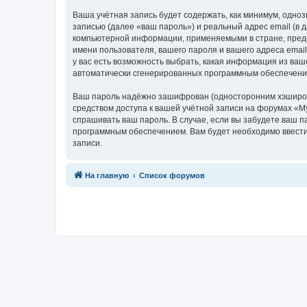
Ваша учётная запись будет содержать, как минимум, одн
записью (далее «ваш пароль») и реальный адрес email (в
компьютерной информации, применяемыми в стране, пред
имени пользователя, вашего пароля и вашего адреса emai
у вас есть возможность выбрать, какая информация из ваш
автоматически сгенерированных программным обеспечени
Ваш пароль надёжно зашифрован (односторонним хэширован
средством доступа к вашей учётной записи на форумах «My
спрашивать ваш пароль. В случае, если вы забудете ваш 
программным обеспечением. Вам будет необходимо ввести 
записи.
Связаться с
На главную
Список форумов
администрацией