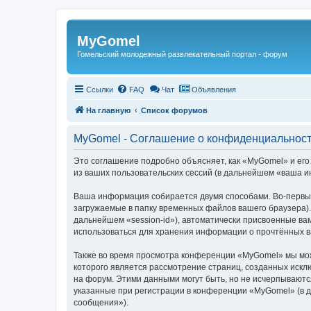
Регистрация
MyGomel
Гомельский молодежный развлекательный портал - форум
Ссылки
FAQ
Чат
Объявления
На главную
Список форумов
MyGomel - Соглашение о конфиденциальнос
Это соглашение подробно объясняет, как «MyGomel» и его
из ваших пользовательских сессий (в дальнейшем «ваша 
Ваша информация собирается двумя способами. Во-первых
загружаемые в папку временных файлов вашего браузера).
дальнейшем «session-id»), автоматически присвоенные ва
использоваться для хранения информации о прочтённых в
Также во время просмотра конференции «MyGomel» мы може
которого является рассмотрение страниц, созданных иск
на форум. Этими данными могут быть, но не исчерпывают
указанные при регистрации в конференции «MyGomel» (в 
сообщения»).