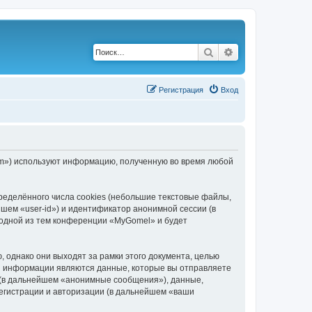
Поиск
Расширенный по
Р
е
г
и
с
т
р
а
ц
и
я
Вход
com») используют информацию, полученную во время любой
еделённого числа cookies (небольшие текстовые файлы,
шем «user-id») и идентификатор анонимной сессии (в
 одной из тем конференции «MyGomel» и будет
однако они выходят за рамки этого документа, целью
й информации являются данные, которые вы отправляете
 (в дальнейшем «анонимные сообщения»), данные,
егистрации и авторизации (в дальнейшем «ваши