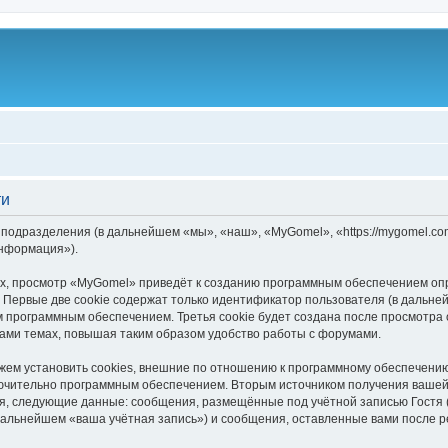
ти
 подразделения (в дальнейшем «мы», «наш», «MyGomel», «https://mygomel.
информация»).
, просмотр «MyGomel» приведёт к созданию программным обеспечением опр
 Первые две cookie содержат только идентификатор пользователя (в дальней
м программным обеспечением. Третья cookie будет создана после просмотра
ами темах, повышая таким образом удобство работы с форумами.
м установить cookies, внешние по отношению к программному обеспечению, 
лючительно программным обеспечением. Вторым источником получения ваше
ся, следующие данные: сообщения, размещённые под учётной записью Гостя
дальнейшем «ваша учётная запись») и сообщения, оставленные вами после р