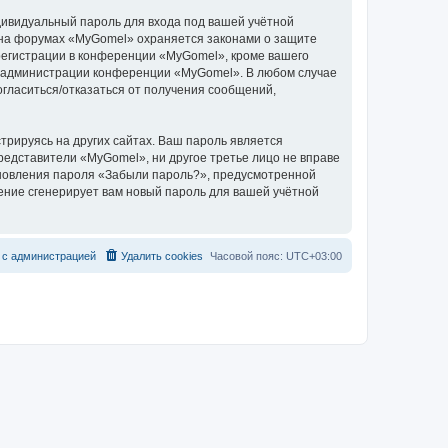
дивидуальный пароль для входа под вашей учётной
и на форумах «MyGomel» охраняется законами о защите
егистрации в конференции «MyGomel», кроме вашего
ние администрации конференции «MyGomel». В любом случае
согласиться/отказаться от получения сообщений,
рируясь на других сайтах. Ваш пароль является
представители «MyGomel», ни другое третье лицо не вправе
тановления пароля «Забыли пароль?», предусмотренной
ение сгенерирует вам новый пароль для вашей учётной
с
а
д
м
и
н
и
с
т
р
а
ц
и
е
й
Удалить cookies
Часовой пояс:
UTC+03:00