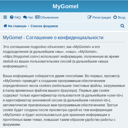
MyGomel
Регистрация
FAQ
Чат
Объявления
Р
е
г
и
с
т
р
а
ц
и
я
Вход
П
На главную
Список форумов
о
MyGomel - Соглашение о конфиденциальности
и
с
Это соглашение подробно объясняет, как «MyGomel» и его
подразделения (в дальнейшем «мы», «наш», «MyGomel»,
к
«https://mygomel.com») используют информацию, полученную во время
любой из ваших пользовательских сессий (в дальнейшем «ваша
информация»).
Ваша информация собирается двумя способами. Во-первых, просмотр
«MyGomel» приведёт к созданию программным обеспечением
определённого числа cookies (небольшие текстовые файлы, загружаемые
в папку временных файлов вашего браузера). Первые две cookie
содержат только идентификатор пользователя (в дальнейшем «user-id»)
и идентификатор анонимной сессии (в дальнейшем «session-id»),
автоматически присвоенные вам программным обеспечением. Третья
cookie будет создана после просмотра одной из тем конференции
«MyGomel» и будет использоваться для хранения информации о
прочтённых вами темах, повышая таким образом удобство работы с
форумами.