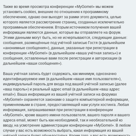
Также во время просмотра конференции «MyGomel» мы можем
установить cookies, внешние по отношению к программному
обеспечению, однако они выходят за рамки этого документа, целью
которого является рассмотрение страниц, созданных исключительно
программным обеспечением. Вторым источником получения вашей
информации являются данные, которые вы отправляете на форум.
Этими данными могут быть, но не исчерпываются, следующие данные:
сообщения, размещённые под учётной записью Гостя (в дальнейшем
«анонимные сообщения»), данные, указанные при регистрации в
конференции «MyGomel» (в дальнейшем «ваша учётная запись») и
сообщения, оставленные вами после регистрации и авторизации (в
дальнейшем «ваши сообщения»).
Ваша учётная запись будет содержать, как минимум, однозначно
идентифицируемое имя (в дальнейшем «ваше имя пользователя»),
индивидуальный пароль для входа под вашей учётной записью (далее
«ваш пароль») и реальный адрес email (в дальнейшем «ваш адрес
email»). Ваша информация из вашей учётной записи на форумах
«MyGomel» охраняется законами о защите компьютерной информации,
применяемыми в стране, предоставляющей нам услуги хостинга. Любая
информация, запрашиваемая при регистрации в конференции
«MyGomel», кроме вашего имени пользователя, вашего пароля и вашего
адреса email, может быть как необходимой, так и необязательной ко
вводу, на усмотрение администрации конференции «MyGomel». В любом
случае у вас есть возможность выбрать, какая информация из вашей
учётной записи будет общедоступна. Кроме того, у вас есть возможность