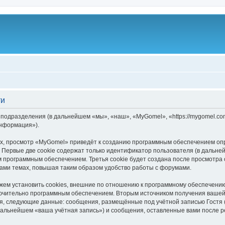
ти
 подразделения (в дальнейшем «мы», «наш», «MyGomel», «https://mygomel.
информация»).
, просмотр «MyGomel» приведёт к созданию программным обеспечением опр
 Первые две cookie содержат только идентификатор пользователя (в дальней
м программным обеспечением. Третья cookie будет создана после просмотра
ами темах, повышая таким образом удобство работы с форумами.
м установить cookies, внешние по отношению к программному обеспечению, 
лючительно программным обеспечением. Вторым источником получения ваше
ся, следующие данные: сообщения, размещённые под учётной записью Гостя
дальнейшем «ваша учётная запись») и сообщения, оставленные вами после р