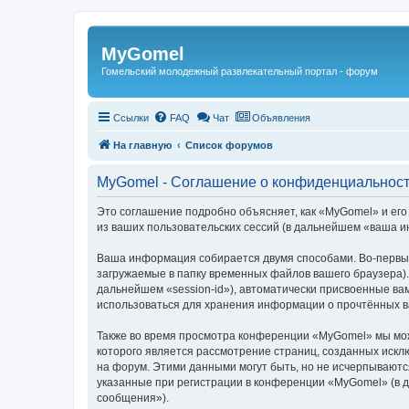
Регистрация
MyGomel
Гомельский молодежный развлекательный портал - форум
Ссылки
FAQ
Чат
Объявления
На главную
Список форумов
MyGomel - Соглашение о конфиденциальнос
Это соглашение подробно объясняет, как «MyGomel» и его
из ваших пользовательских сессий (в дальнейшем «ваша 
Ваша информация собирается двумя способами. Во-первых
загружаемые в папку временных файлов вашего браузера).
дальнейшем «session-id»), автоматически присвоенные ва
использоваться для хранения информации о прочтённых в
Также во время просмотра конференции «MyGomel» мы може
которого является рассмотрение страниц, созданных иск
на форум. Этими данными могут быть, но не исчерпывают
указанные при регистрации в конференции «MyGomel» (в 
сообщения»).