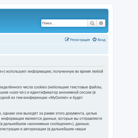
Поиск
Расширенный по
Р
е
г
и
с
т
р
а
ц
и
я
Вход
com») используют информацию, полученную во время любой
еделённого числа cookies (небольшие текстовые файлы,
шем «user-id») и идентификатор анонимной сессии (в
 одной из тем конференции «MyGomel» и будет
однако они выходят за рамки этого документа, целью
й информации являются данные, которые вы отправляете
 (в дальнейшем «анонимные сообщения»), данные,
егистрации и авторизации (в дальнейшем «ваши