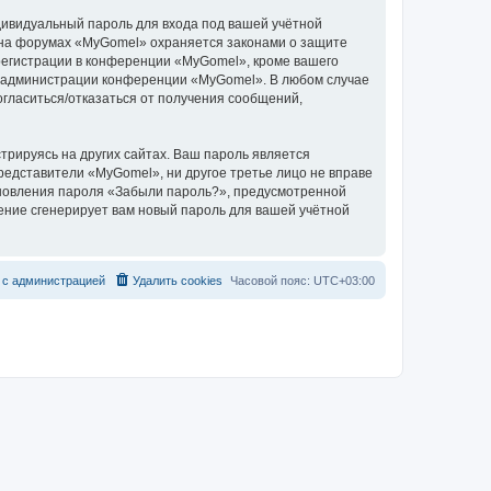
дивидуальный пароль для входа под вашей учётной
и на форумах «MyGomel» охраняется законами о защите
егистрации в конференции «MyGomel», кроме вашего
ние администрации конференции «MyGomel». В любом случае
согласиться/отказаться от получения сообщений,
рируясь на других сайтах. Ваш пароль является
представители «MyGomel», ни другое третье лицо не вправе
тановления пароля «Забыли пароль?», предусмотренной
ение сгенерирует вам новый пароль для вашей учётной
с
а
д
м
и
н
и
с
т
р
а
ц
и
е
й
Удалить cookies
Часовой пояс:
UTC+03:00