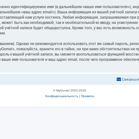
означно идентифицируемое имя (в дальнейшем «ваше имя пользователя»), ин
 дальнейшем «ваш адрес email»). Ваша информация из вашей учётной запис
оставляющей нам услуги хостинга. Любая информация, запрашиваемая при р
l, может быть как необходимой, так и необязательной ко вводу, на усмотре
ей учётной записи будет общедоступна. Кроме того, у вас есть возможность 
ем.
ием). Однако не рекомендуется использовать этот же самый пароль, регист
Gomel», пожалуйста, храните его в тайне, ни при каких обстоятельствах ни 
пароль к вашей учётной записи, вы сможете воспользоваться функцией восс
ваше имя пользователя и ваш адрес email, после чего программное обеспеч
С
в
я
з
а
т
ь
с
я
© MyGomel 2003-2026
Конфиденциальность
|
Правила