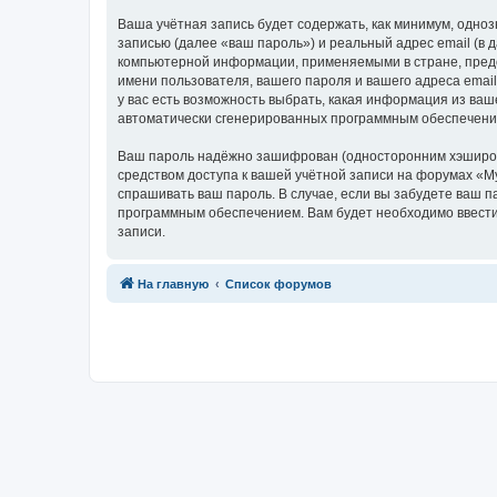
Ваша учётная запись будет содержать, как минимум, одн
записью (далее «ваш пароль») и реальный адрес email (в
компьютерной информации, применяемыми в стране, пред
имени пользователя, вашего пароля и вашего адреса emai
у вас есть возможность выбрать, какая информация из ваш
автоматически сгенерированных программным обеспечени
Ваш пароль надёжно зашифрован (односторонним хэширован
средством доступа к вашей учётной записи на форумах «My
спрашивать ваш пароль. В случае, если вы забудете ваш 
программным обеспечением. Вам будет необходимо ввести 
записи.
Связаться с
На главную
Список форумов
администрацией