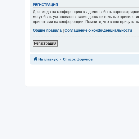
Р
Е
Г
И
С
Т
Р
А
Ц
И
Я
Для входа на конференцию вы должны быть зарегистриров
могут быть установлены также дополнительные привилегии
принятыми на конференции. Помните, что ваше присутстви
Общие правила
|
Соглашение о конфиденциальности
Р
е
г
и
с
т
р
а
ц
и
я
Связаться с
На главную
Список форумов
администрацией