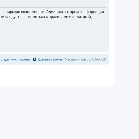
олее широкие возможности. Администратором конференции
ам следует ознакомиться с правилами и политикой,
с
а
д
м
и
н
и
с
т
р
а
ц
и
е
й
Удалить cookies
Часовой пояс:
UTC+03:00