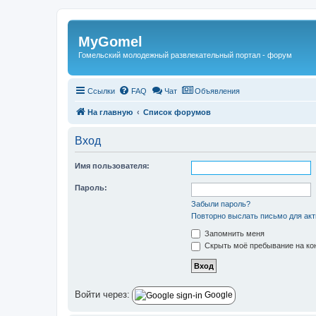
Регистрация
MyGomel
Гомельский молодежный развлекательный портал - форум
Ссылки
FAQ
Чат
Объявления
На главную
Список форумов
Вход
Имя пользователя:
Пароль:
Забыли пароль?
Повторно выслать письмо для акт
Запомнить меня
Скрыть моё пребывание на кон
Войти через:
Google