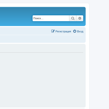
Поиск
Расширенный по
Р
е
г
и
с
т
р
а
ц
и
я
Вход