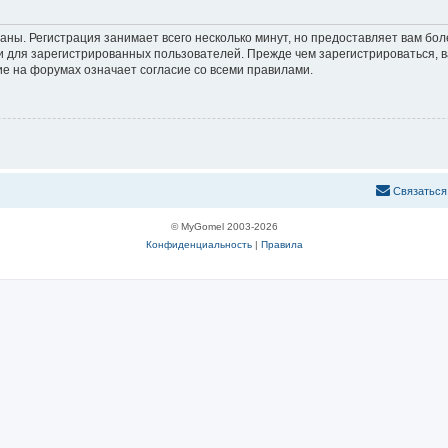
аны. Регистрация занимает всего несколько минут, но предоставляет вам б
 для зарегистрированных пользователей. Прежде чем зарегистрироваться, в
е на форумах означает согласие со всеми правилами.
С
в
я
з
а
т
ь
с
я
© MyGomel 2003-2026
Конфиденциальность
|
Правила