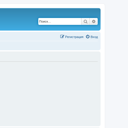
Поиск
Расширенный по
Р
е
г
и
с
т
р
а
ц
и
я
Вход