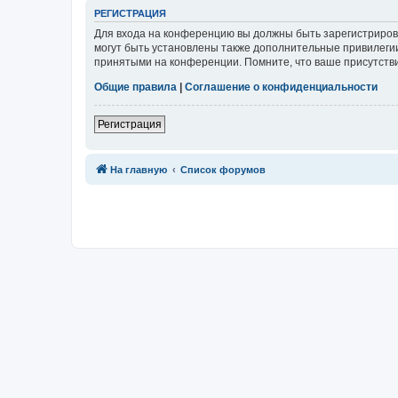
Р
Е
Г
И
С
Т
Р
А
Ц
И
Я
Для входа на конференцию вы должны быть зарегистриров
могут быть установлены также дополнительные привилегии
принятыми на конференции. Помните, что ваше присутстви
Общие правила
|
Соглашение о конфиденциальности
Р
е
г
и
с
т
р
а
ц
и
я
Связаться с
На главную
Список форумов
администрацией