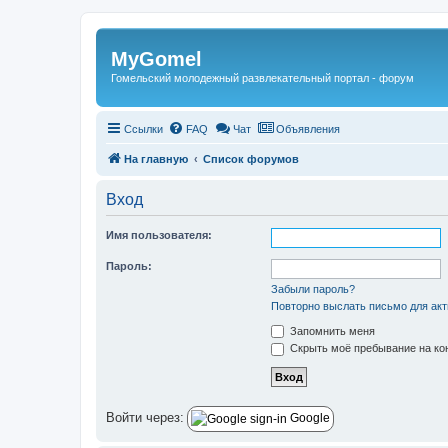
Регистрация
MyGomel
Гомельский молодежный развлекательный портал - форум
Ссылки
FAQ
Чат
Объявления
На главную
Список форумов
Вход
Имя пользователя:
Пароль:
Забыли пароль?
Повторно выслать письмо для акт
Запомнить меня
Скрыть моё пребывание на кон
Войти через:
Google