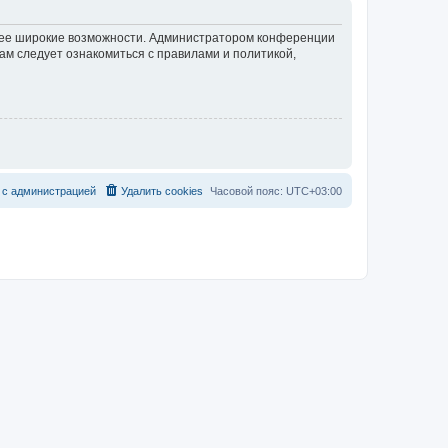
олее широкие возможности. Администратором конференции
ам следует ознакомиться с правилами и политикой,
с
а
д
м
и
н
и
с
т
р
а
ц
и
е
й
Удалить cookies
Часовой пояс:
UTC+03:00