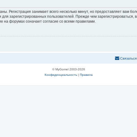
аны. Регистрация занимает всего несколько минут, но предоставляет вам б
 для зарегистрированных пользователей. Прежде чем зарегистрироваться, в
е на форумах означает согласие со всеми правилами.
С
в
я
з
а
т
ь
с
я
© MyGomel 2003-2026
Конфиденциальность
|
Правила