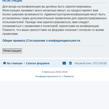
Р
Е
Г
И
С
Т
Р
А
Ц
И
Я
Для входа на конференцию вы должны быть зарегистрированы.
Регистрация занимает всего несколько минут, но предоставляет вам
более широкие возможности. Администратором конференции могут быть
установлены также дополнительные привилегии для зарегистрированных
пользователей. Прежде чем зарегистрироваться, вам следует
ознакомиться с правилами и политикой, принятыми на конференции.
Помните, что ваше присутствие на форумах означает согласие со всеми
правилами.
Общие правила
|
Соглашение о конфиденциальности
Р
е
г
и
с
т
р
а
ц
и
я
На главную
Список форумов
Часовой пояс:
UTC+03:00
© MyGomel 2003-2026
Конфиденциальность
|
Правила