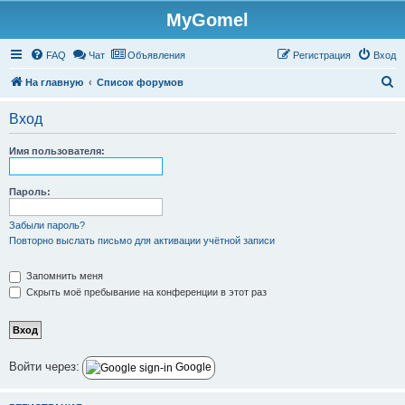
MyGomel
Регистрация
FAQ
Чат
Объявления
Р
е
г
и
с
т
р
а
ц
и
я
Вход
П
На главную
Список форумов
о
Вход
и
с
Имя пользователя:
к
Пароль:
Забыли пароль?
Повторно выслать письмо для активации учётной записи
Запомнить меня
Скрыть моё пребывание на конференции в этот раз
Войти через:
Google