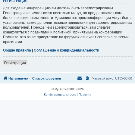
Р
Е
Г
И
С
Т
Р
А
Ц
И
Я
Для входа на конференцию вы должны быть зарегистрированы.
Регистрация занимает всего несколько минут, но предоставляет вам
более широкие возможности. Администратором конференции могут быть
установлены также дополнительные привилегии для зарегистрированных
пользователей. Прежде чем зарегистрироваться, вам следует
ознакомиться с правилами и политикой, принятыми на конференции.
Помните, что ваше присутствие на форумах означает согласие со всеми
правилами.
Общие правила
|
Соглашение о конфиденциальности
Р
е
г
и
с
т
р
а
ц
и
я
На главную
Список форумов
Часовой пояс:
UTC+03:00
© MyGomel 2003-2026
Конфиденциальность
|
Правила