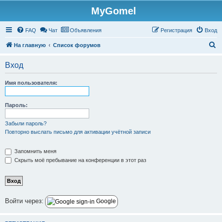
MyGomel
Регистрация
FAQ
Чат
Объявления
Р
е
г
и
с
т
р
а
ц
и
я
Вход
П
На главную
Список форумов
о
Вход
и
с
Имя пользователя:
к
Пароль:
Забыли пароль?
Повторно выслать письмо для активации учётной записи
Запомнить меня
Скрыть моё пребывание на конференции в этот раз
Войти через:
Google