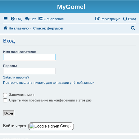
MyGomel
Регистрация
FAQ
Чат
Объявления
Р
е
г
и
с
т
р
а
ц
и
я
Вход
П
На главную
Список форумов
о
Вход
и
с
Имя пользователя:
к
Пароль:
Забыли пароль?
Повторно выслать письмо для активации учётной записи
Запомнить меня
Скрыть моё пребывание на конференции в этот раз
Войти через:
Google