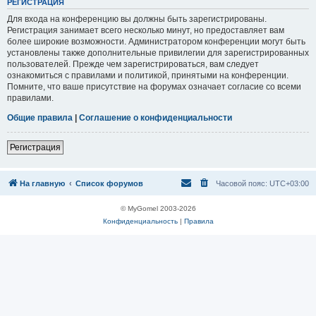
Р
Е
Г
И
С
Т
Р
А
Ц
И
Я
Для входа на конференцию вы должны быть зарегистрированы.
Регистрация занимает всего несколько минут, но предоставляет вам
более широкие возможности. Администратором конференции могут быть
установлены также дополнительные привилегии для зарегистрированных
пользователей. Прежде чем зарегистрироваться, вам следует
ознакомиться с правилами и политикой, принятыми на конференции.
Помните, что ваше присутствие на форумах означает согласие со всеми
правилами.
Общие правила
|
Соглашение о конфиденциальности
Р
е
г
и
с
т
р
а
ц
и
я
На главную
Список форумов
Часовой пояс:
UTC+03:00
© MyGomel 2003-2026
Конфиденциальность
|
Правила