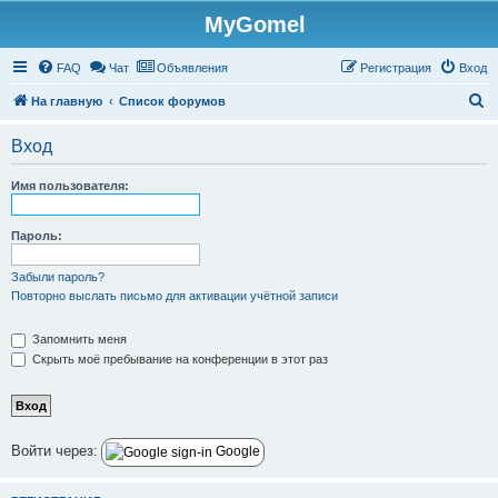
MyGomel
Регистрация
FAQ
Чат
Объявления
Р
е
г
и
с
т
р
а
ц
и
я
Вход
П
На главную
Список форумов
о
Вход
и
с
Имя пользователя:
к
Пароль:
Забыли пароль?
Повторно выслать письмо для активации учётной записи
Запомнить меня
Скрыть моё пребывание на конференции в этот раз
Войти через:
Google