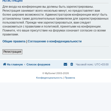
Р
Е
Г
И
С
Т
Р
А
Ц
И
Я
Для входа на конференцию вы должны быть зарегистрированы.
Регистрация занимает всего несколько минут, но предоставляет вам
более широкие возможности. Администратором конференции могут быть
установлены также дополнительные привилегии для зарегистрированных
пользователей. Прежде чем зарегистрироваться, вам следует
ознакомиться с правилами и политикой, принятыми на конференции.
Помните, что ваше присутствие на форумах означает согласие со всеми
правилами.
Общие правила
|
Соглашение о конфиденциальности
Р
е
г
и
с
т
р
а
ц
и
я
На главную
Список форумов
Часовой пояс:
UTC+03:00
© MyGomel 2003-2026
Конфиденциальность
|
Правила