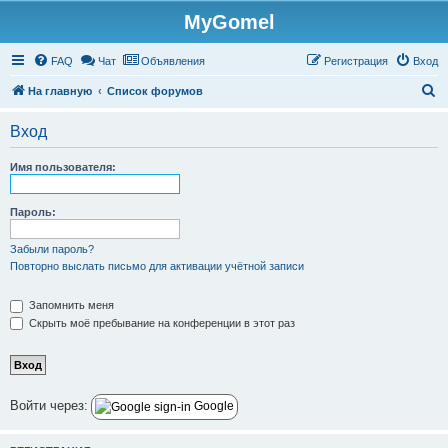
MyGomel
Регистрация
FAQ
Чат
Объявления
Р
е
г
и
с
т
р
а
ц
и
я
Вход
П
На главную
Список форумов
о
Вход
и
с
Имя пользователя:
к
Пароль:
Забыли пароль?
Повторно выслать письмо для активации учётной записи
Запомнить меня
Скрыть моё пребывание на конференции в этот раз
Войти через:
Google