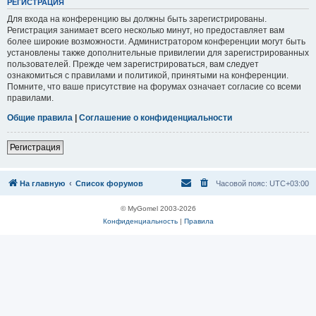
Р
Е
Г
И
С
Т
Р
А
Ц
И
Я
Для входа на конференцию вы должны быть зарегистрированы.
Регистрация занимает всего несколько минут, но предоставляет вам
более широкие возможности. Администратором конференции могут быть
установлены также дополнительные привилегии для зарегистрированных
пользователей. Прежде чем зарегистрироваться, вам следует
ознакомиться с правилами и политикой, принятыми на конференции.
Помните, что ваше присутствие на форумах означает согласие со всеми
правилами.
Общие правила
|
Соглашение о конфиденциальности
Р
е
г
и
с
т
р
а
ц
и
я
На главную
Список форумов
Часовой пояс:
UTC+03:00
© MyGomel 2003-2026
Конфиденциальность
|
Правила