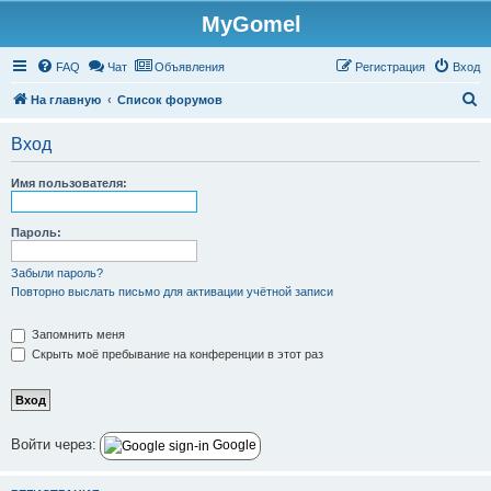
MyGomel
Регистрация
FAQ
Чат
Объявления
Р
е
г
и
с
т
р
а
ц
и
я
Вход
П
На главную
Список форумов
о
Вход
и
с
Имя пользователя:
к
Пароль:
Забыли пароль?
Повторно выслать письмо для активации учётной записи
Запомнить меня
Скрыть моё пребывание на конференции в этот раз
Войти через:
Google