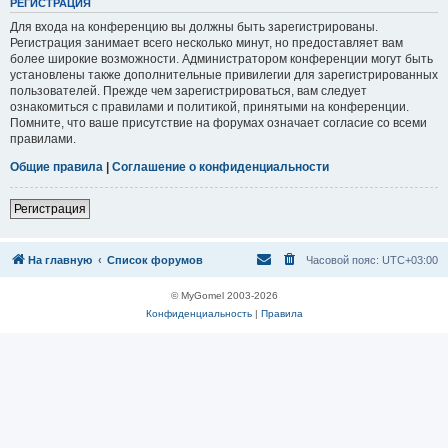
Р
Е
Г
И
С
Т
Р
А
Ц
И
Я
Для входа на конференцию вы должны быть зарегистрированы.
Регистрация занимает всего несколько минут, но предоставляет вам
более широкие возможности. Администратором конференции могут быть
установлены также дополнительные привилегии для зарегистрированных
пользователей. Прежде чем зарегистрироваться, вам следует
ознакомиться с правилами и политикой, принятыми на конференции.
Помните, что ваше присутствие на форумах означает согласие со всеми
правилами.
Общие правила
|
Соглашение о конфиденциальности
Р
е
г
и
с
т
р
а
ц
и
я
На главную
Список форумов
Часовой пояс:
UTC+03:00
© MyGomel 2003-2026
Конфиденциальность
|
Правила