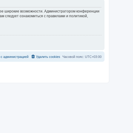
олее широкие возможности. Администратором конференции
ам следует ознакомиться с правилами и политикой,
с
а
д
м
и
н
и
с
т
р
а
ц
и
е
й
Удалить cookies
Часовой пояс:
UTC+03:00