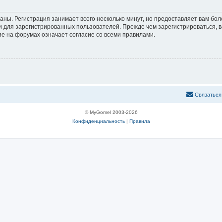
аны. Регистрация занимает всего несколько минут, но предоставляет вам б
 для зарегистрированных пользователей. Прежде чем зарегистрироваться, в
е на форумах означает согласие со всеми правилами.
С
в
я
з
а
т
ь
с
я
© MyGomel 2003-2026
Конфиденциальность
|
Правила