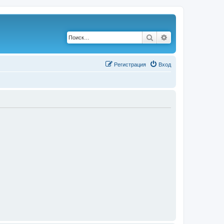
Поиск
Расширенный по
Р
е
г
и
с
т
р
а
ц
и
я
Вход