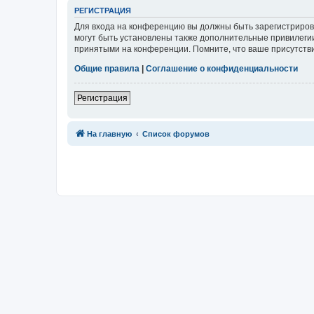
Р
Е
Г
И
С
Т
Р
А
Ц
И
Я
Для входа на конференцию вы должны быть зарегистриров
могут быть установлены также дополнительные привилегии
принятыми на конференции. Помните, что ваше присутстви
Общие правила
|
Соглашение о конфиденциальности
Р
е
г
и
с
т
р
а
ц
и
я
Связаться с
На главную
Список форумов
администрацией