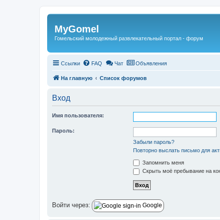
Регистрация
MyGomel
Гомельский молодежный развлекательный портал - форум
Ссылки
FAQ
Чат
Объявления
На главную
Список форумов
Вход
Имя пользователя:
Пароль:
Забыли пароль?
Повторно выслать письмо для акт
Запомнить меня
Скрыть моё пребывание на кон
Войти через:
Google