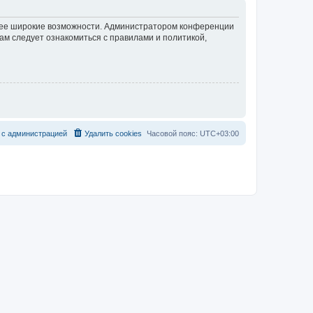
олее широкие возможности. Администратором конференции
ам следует ознакомиться с правилами и политикой,
с
а
д
м
и
н
и
с
т
р
а
ц
и
е
й
Удалить cookies
Часовой пояс:
UTC+03:00