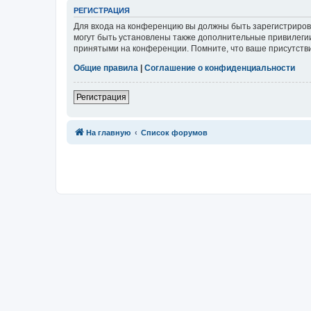
Р
Е
Г
И
С
Т
Р
А
Ц
И
Я
Для входа на конференцию вы должны быть зарегистриров
могут быть установлены также дополнительные привилегии
принятыми на конференции. Помните, что ваше присутстви
Общие правила
|
Соглашение о конфиденциальности
Р
е
г
и
с
т
р
а
ц
и
я
Связаться с
На главную
Список форумов
администрацией