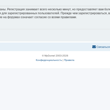
аны. Регистрация занимает всего несколько минут, но предоставляет вам б
 для зарегистрированных пользователей. Прежде чем зарегистрироваться, в
е на форумах означает согласие со всеми правилами.
С
в
я
з
а
т
ь
с
я
© MyGomel 2003-2026
Конфиденциальность
|
Правила