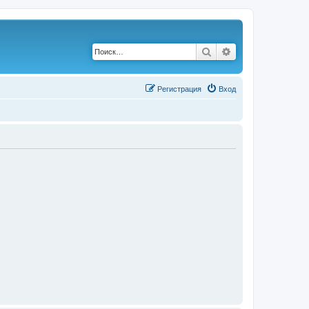
Поиск
Расширенный по
Р
е
г
и
с
т
р
а
ц
и
я
Вход