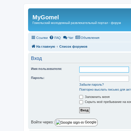
Регистрация
MyGomel
Гомельский молодежный развлекательный портал - форум
Ссылки
FAQ
Чат
Объявления
На главную
Список форумов
Вход
Имя пользователя:
Пароль:
Забыли пароль?
Повторно выслать письмо для акт
Запомнить меня
Скрыть моё пребывание на кон
Войти через:
Google