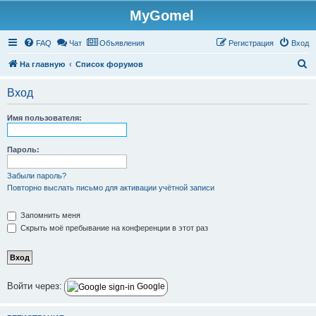
MyGomel
Регистрация
FAQ
Чат
Объявления
Р
е
г
и
с
т
р
а
ц
и
я
Вход
П
На главную
Список форумов
о
Вход
и
с
Имя пользователя:
к
Пароль:
Забыли пароль?
Повторно выслать письмо для активации учётной записи
Запомнить меня
Скрыть моё пребывание на конференции в этот раз
Войти через:
Google