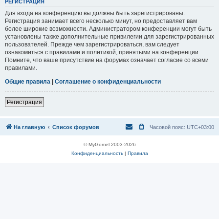
Р
Е
Г
И
С
Т
Р
А
Ц
И
Я
Для входа на конференцию вы должны быть зарегистрированы.
Регистрация занимает всего несколько минут, но предоставляет вам
более широкие возможности. Администратором конференции могут быть
установлены также дополнительные привилегии для зарегистрированных
пользователей. Прежде чем зарегистрироваться, вам следует
ознакомиться с правилами и политикой, принятыми на конференции.
Помните, что ваше присутствие на форумах означает согласие со всеми
правилами.
Общие правила
|
Соглашение о конфиденциальности
Р
е
г
и
с
т
р
а
ц
и
я
На главную
Список форумов
Часовой пояс:
UTC+03:00
© MyGomel 2003-2026
Конфиденциальность
|
Правила