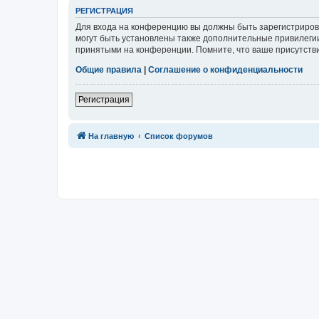
Р
Е
Г
И
С
Т
Р
А
Ц
И
Я
Для входа на конференцию вы должны быть зарегистриров
могут быть установлены также дополнительные привилегии
принятыми на конференции. Помните, что ваше присутстви
Общие правила
|
Соглашение о конфиденциальности
Р
е
г
и
с
т
р
а
ц
и
я
Связаться с
На главную
Список форумов
администрацией