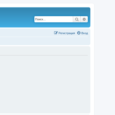
Поиск
Расширенный по
Р
е
г
и
с
т
р
а
ц
и
я
Вход