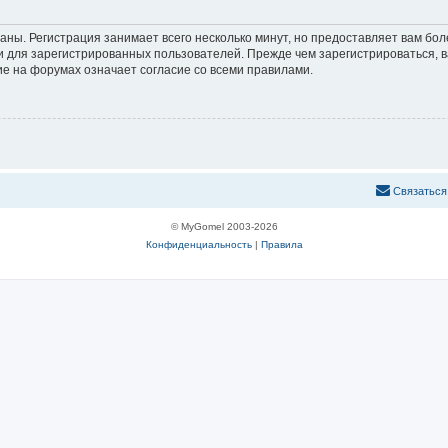
аны. Регистрация занимает всего несколько минут, но предоставляет вам б
 для зарегистрированных пользователей. Прежде чем зарегистрироваться, в
е на форумах означает согласие со всеми правилами.
С
в
я
з
а
т
ь
с
я
© MyGomel 2003-2026
Конфиденциальность
|
Правила