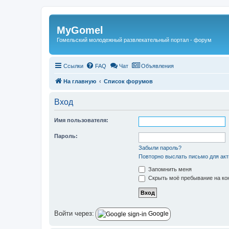
Регистрация
MyGomel
Гомельский молодежный развлекательный портал - форум
Ссылки
FAQ
Чат
Объявления
На главную
Список форумов
Вход
Имя пользователя:
Пароль:
Забыли пароль?
Повторно выслать письмо для акт
Запомнить меня
Скрыть моё пребывание на кон
Войти через:
Google