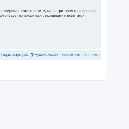
олее широкие возможности. Администратором конференции
ам следует ознакомиться с правилами и политикой,
с
а
д
м
и
н
и
с
т
р
а
ц
и
е
й
Удалить cookies
Часовой пояс:
UTC+03:00