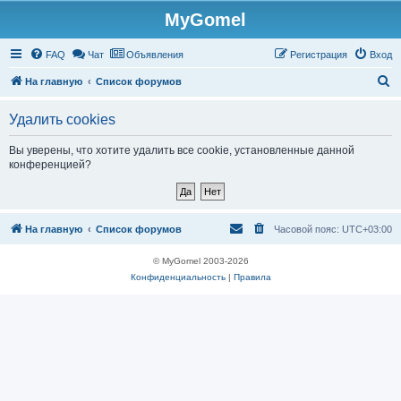
MyGomel
Регистрация
FAQ
Чат
Объявления
Р
е
г
и
с
т
р
а
ц
и
я
Вход
П
На главную
Список форумов
о
Удалить cookies
и
с
Вы уверены, что хотите удалить все cookie, установленные данной
конференцией?
к
На главную
Список форумов
Часовой пояс:
UTC+03:00
© MyGomel 2003-2026
Конфиденциальность
|
Правила