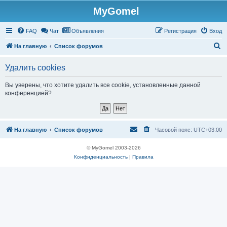
MyGomel
Регистрация
FAQ
Чат
Объявления
Р
е
г
и
с
т
р
а
ц
и
я
Вход
П
На главную
Список форумов
о
Удалить cookies
и
с
Вы уверены, что хотите удалить все cookie, установленные данной
конференцией?
к
На главную
Список форумов
Часовой пояс:
UTC+03:00
© MyGomel 2003-2026
Конфиденциальность
|
Правила