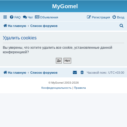
MyGomel
Регистрация
FAQ
Чат
Объявления
Р
е
г
и
с
т
р
а
ц
и
я
Вход
П
На главную
Список форумов
о
Удалить cookies
и
с
Вы уверены, что хотите удалить все cookie, установленные данной
конференцией?
к
На главную
Список форумов
Часовой пояс:
UTC+03:00
© MyGomel 2003-2026
Конфиденциальность
|
Правила