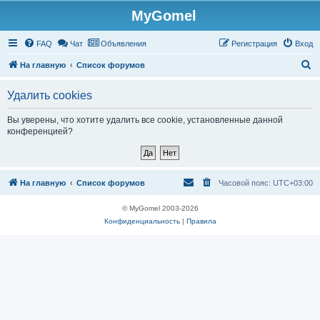
MyGomel
Регистрация
FAQ
Чат
Объявления
Р
е
г
и
с
т
р
а
ц
и
я
Вход
П
На главную
Список форумов
о
Удалить cookies
и
с
Вы уверены, что хотите удалить все cookie, установленные данной
конференцией?
к
На главную
Список форумов
Часовой пояс:
UTC+03:00
© MyGomel 2003-2026
Конфиденциальность
|
Правила